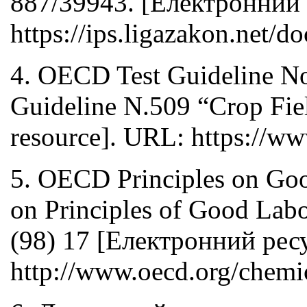
887/39943. [Електронний 
https://ips.ligazakon.net
4. OECD Test Guideline No
Guideline N.509 “Crop Fiel
resource]. URL: https://www
5. OECD Principles on Goo
on Principles of Good Lab
(98) 17 [Електронний рес
http://www.oecd.org/chemic