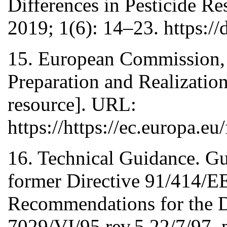
Differences in Pesticide Re
2019; 1(6): 14–23. https:
15. European Commission, 
Preparation and Realizatio
resource]. URL:
https://https://ec.europa.e
16. Technical Guidance. Gu
former Directive 91/414/E
Recommendations for the De
7029/VI/95 rev.5 22/7/97, 