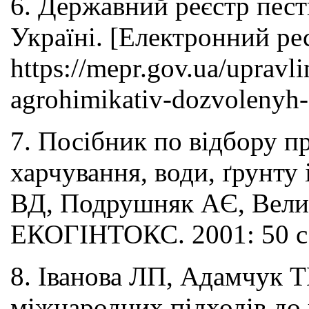
6. Державний реєстр пест
Україні. [Електронний ре
https://mepr.gov.ua/upravl
agrohimikativ-dozvolenyh-
7. Посібник по відбору п
харчування, води, ґрунту 
ВД, Подрушняк АЄ, Велик
ЕКОГІНТОКС. 2001: 50 с
8. Іванова ЛП, Адамчук 
міжнародних підходів до