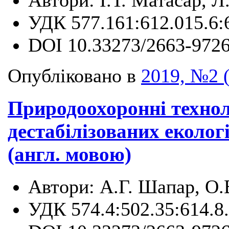
Автори:
І.Т. Матасар, 
УДК
577.161:612.015.6:
DOI
10.33273/2663-9726
Опубліковано в
2019, №2 
Природоохоронні техноло
дестабілізованих еколог
(англ. мовою)
Автори:
А.Г. Шапар, О.
УДК
574.4:502.35:614.8