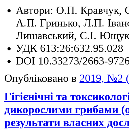
Автори:
О.П. Кравчук, 
А.П. Гринько, Л.П. Іван
Лишавський, С.І. Ющук,
УДК
613:26:632.95.028
DOI
10.33273/2663-9726
Опубліковано в
2019, №2 
Гігієнічні та токсиколог
дикорослими грибами (о
результати власних дос