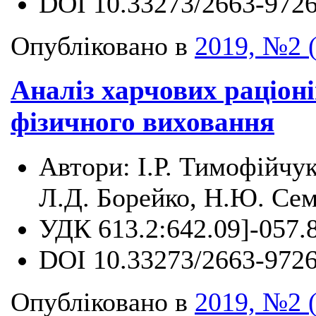
DOI
10.33273/2663-9726
Опубліковано в
2019, №2 
Аналіз харчових раціоні
фізичного виховання
Автори:
І.Р. Тимофійчу
Л.Д. Борейко, Н.Ю. Се
УДК
613.2:642.09]-057.
DOI
10.33273/2663-9726
Опубліковано в
2019, №2 