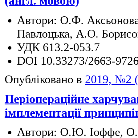
(англ. мовою)
Автори:
О.Ф. Аксьонова
Павлоцька, А.О. Борисо
УДК
613.2-053.7
DOI
10.33273/2663-9726
Опубліковано в
2019, №2 
Періопераційне харчува
імплементації принципів
Автори:
О.Ю. Іоффе, О.