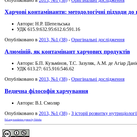
Опубліковано в
2013, №1 (38)
-
Оригінальні дослідження
Харчові контамінанти: методологічні підходи до 
Автори:
Н.Р. Шепельська
УДК
615.9:632.95:612.6:591.16
Опубліковано в
2013, №1 (38)
-
Оригінальні дослідження
Алюміній, як контамінант харчових продуктів
Автори:
Б.П. Кузьмінов, Т.С. Зазуляк, А.М. де Агіар Дані
УДК
613.27: 615.916:546.62
Опубліковано в
2013, №1 (38)
-
Оригінальні дослідження
Ведична філософія харчування
Автори:
В.І. Смоляр
Опубліковано в
2013, №1 (38)
-
З історії розвитку нутриціологі
FaLang translation system by Faboba