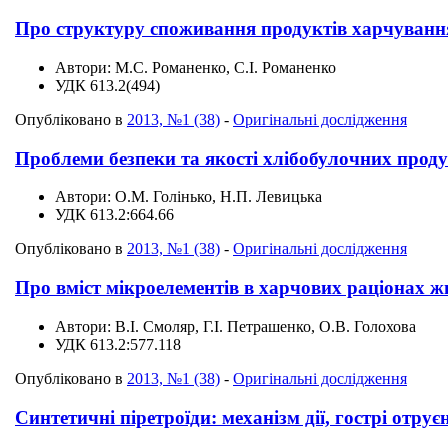
Про структуру споживання продуктів харчування 
Автори:
М.С. Романенко, С.І. Романенко
УДК
613.2(494)
Опубліковано в
2013, №1 (38)
-
Оригінальні дослідження
Проблеми безпеки та якості хлібобулочних проду
Автори:
О.М. Голінько, Н.П. Левицька
УДК
613.2:664.66
Опубліковано в
2013, №1 (38)
-
Оригінальні дослідження
Про вміст мікроелементів в харчових раціонах ж
Автори:
В.І. Смоляр, Г.І. Петрашенко, О.В. Голохова
УДК
613.2:577.118
Опубліковано в
2013, №1 (38)
-
Оригінальні дослідження
Синтетичні піретроїди: механізм дії, гострі отрує