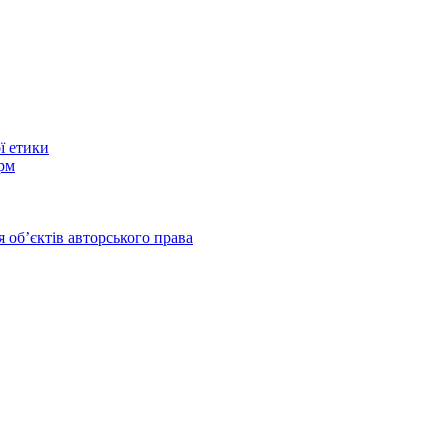
ї етики
рм
 обʼєктів авторського права