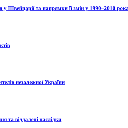
у Швейцарії та напрямки її змін у 1990–2010 рок
ктів
ителів незалежної України
ння та віддалені наслідки