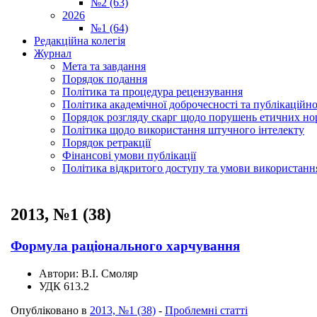
№2 (63)
2026
№1 (64)
Редакційна колегія
Журнал
Мета та завдання
Порядок подання
Політика та процедура рецензування
Політика академічної доброчесності та публікаційно
Порядок розгляду скарг щодо порушень етичних но
Політика щодо використання штучного інтелекту
Порядок ретракції
Фінансові умови публікації
Політика відкритого доступу та умови використання
2013, №1 (38)
Формула раціонального харчування
Автори:
В.І. Смоляр
УДК
613.2
Опубліковано в
2013, №1 (38)
-
Проблемні статті