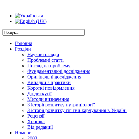
Головна
Розділи
Наукові огляди
Проблемні статті
Погляд на проблему
Фундаментальні дослідження
Оригінальні дослідження
Випадки з практики
Короткі повідомлення
До дискусії
Методи визначення
З історії розвитку нутриціології
З історії розвитку гігієни харчування в Україні
Рецензії
Хроніка
Від редакції
Номери
2003