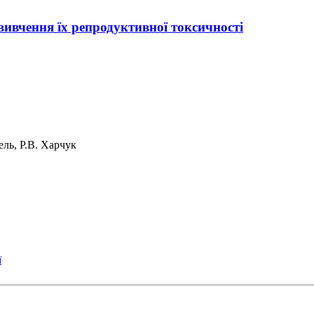
вивчення їх репродуктивної токсичності
ель, Р.В. Харчук
ї