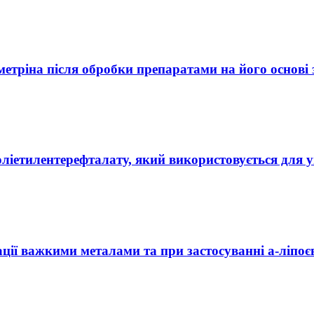
етріна після обробки препаратами на його основі з
оліетилентерефталату, який використовується для 
ії важкими металами та при застосуванні a-ліпоєво