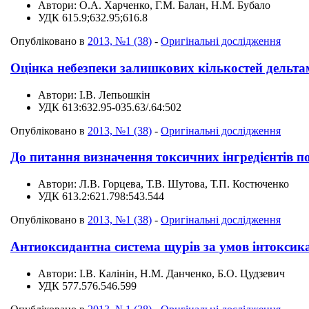
Автори:
О.А. Харченко, Г.М. Балан, Н.М. Бубало
УДК
615.9;632.95;616.8
Опубліковано в
2013, №1 (38)
-
Оригінальні дослідження
Оцінка небезпеки залишкових кількостей дельтам
Автори:
І.В. Лепьошкін
УДК
613:632.95-035.63/.64:502
Опубліковано в
2013, №1 (38)
-
Оригінальні дослідження
До питання визначення токсичних інгредієнтів п
Автори:
Л.В. Горцева, Т.В. Шутова, Т.П. Костюченко
УДК
613.2:621.798:543.544
Опубліковано в
2013, №1 (38)
-
Оригінальні дослідження
Антиоксидантна система щурів за умов інтоксикац
Автори:
І.В. Калінін, Н.М. Данченко, Б.О. Цудзевич
УДК
577.576.546.599