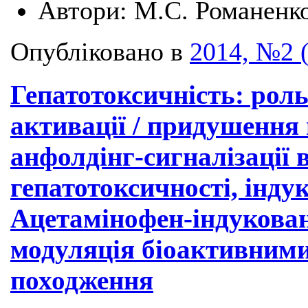
Автори:
М.С. Романенк
Опубліковано в
2014, №2 
Гепатотоксичність: рол
активації / придушення 
анфолдінг-сигналізації 
гепатотоксичності, інду
Ацетамінофен-індукован
модуляція біоактивним
походження