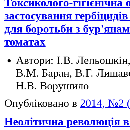
Токсиколого-гігієнічна 
застосування гербіциді
для боротьби з бур'янам
томатах
Автори:
І.В. Лепьошкін,
В.М. Баран, В.Г. Лишавс
Н.В. Ворушило
Опубліковано в
2014, №2 
Неолітична революція в