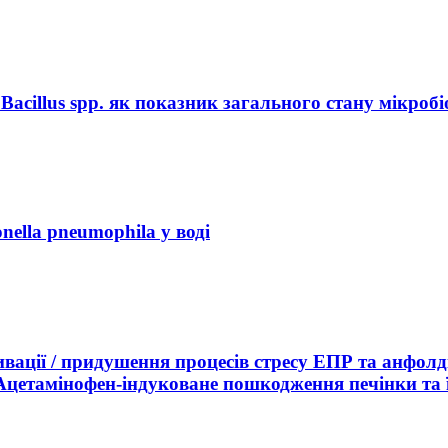
Bacillus spp. як показник загального стану мікроб
nella pneumophila у воді
вації / придушення процесів стресу ЕПР та анфолді
 Ацетамінофен-індуковане пошкодження печінки та