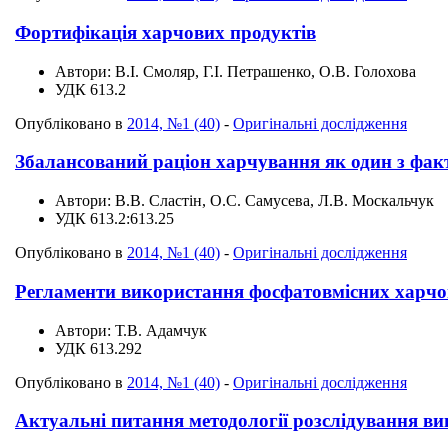
Фортифікація харчових продуктів
Автори:
В.І. Смоляр, Г.І. Петрашенко, О.В. Голохова
УДК
613.2
Опубліковано в
2014, №1 (40)
-
Оригінальні дослідження
Збалансований раціон харчування як один з фак
Автори:
В.В. Сластін, О.С. Самусева, Л.В. Москальчук
УДК
613.2:613.25
Опубліковано в
2014, №1 (40)
-
Оригінальні дослідження
Регламенти використання фосфатовмісних харчов
Автори:
Т.В. Адамчук
УДК
613.292
Опубліковано в
2014, №1 (40)
-
Оригінальні дослідження
Актуальні питання методології розслідування ви