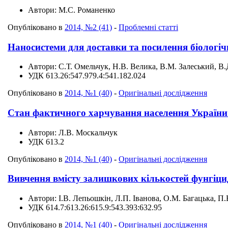
Автори:
М.С. Романенко
Опубліковано в
2014, №2 (41)
-
Проблемні статті
Наносистеми для доставки та посилення біологіч
Автори:
С.Т. Омельчук, Н.В. Велика, В.М. Залеський, В.
УДК
613.26:547.979.4:541.182.024
Опубліковано в
2014, №1 (40)
-
Оригінальні дослідження
Стан фактичного харчування населення України т
Автори:
Л.В. Москальчук
УДК
613.2
Опубліковано в
2014, №1 (40)
-
Оригінальні дослідження
Вивчення вмісту залишкових кількостей фунгіцид
Автори:
І.В. Лепьошкін, Л.П. Іванова, О.М. Багацька, П
УДК
614.7:613.26:615.9:543.393:632.95
Опубліковано в
2014, №1 (40)
-
Оригінальні дослідження