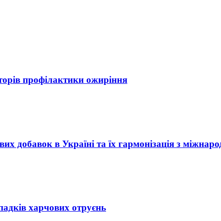
торів профілактики ожиріння
их добавок в Україні та їх гармонізація з міжна
падків харчових отруєнь