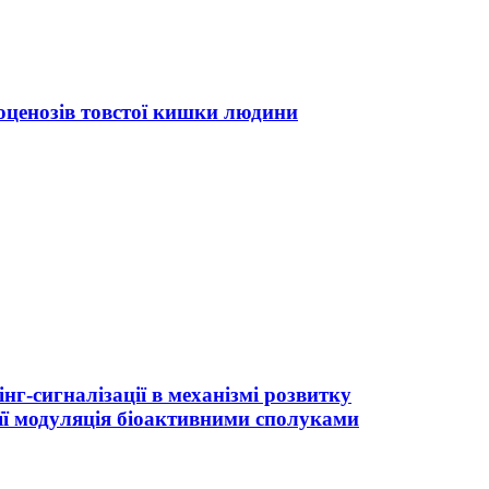
іоценозів товстої кишки людини
нг-сигналізації в механізмі розвитку
 її модуляція біоактивними сполуками