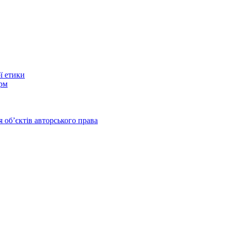
ї етики
рм
 обʼєктів авторського права