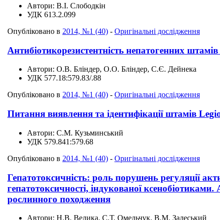
Автори:
В.І. Слободкін
УДК
613.2.099
Опубліковано в
2014, №1 (40)
-
Оригінальні дослідження
Антибіотикорезистентність непатогенних штамів 
Автори:
О.В. Бліндер, О.О. Бліндер, С.Є. Дейнека
УДК
577.18:579.83/.88
Опубліковано в
2014, №1 (40)
-
Оригінальні дослідження
Питання виявлення та ідентифікації штамів Legio
Автори:
С.М. Кузьминський
УДК
579.841:579.68
Опубліковано в
2014, №1 (40)
-
Оригінальні дослідження
Гепатотоксичність: роль порушень регуляції акти
гепатотоксичності, індукованої ксенобіотиками.
рослинного походження
Автори:
Н.В. Велика, С.Т. Омельчук, В.М. Залеський