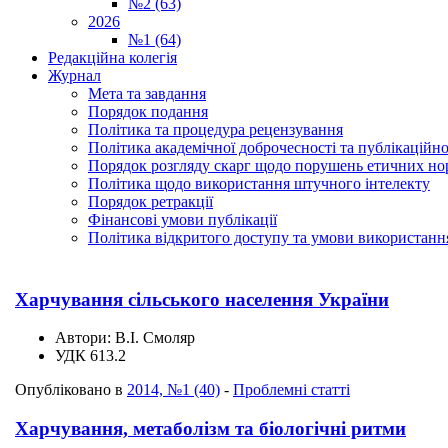
№2 (63)
2026
№1 (64)
Редакційна колегія
Журнал
Мета та завдання
Порядок подання
Політика та процедура рецензування
Політика академічної доброчесності та публікаційно
Порядок розгляду скарг щодо порушень етичних но
Політика щодо використання штучного інтелекту
Порядок ретракції
Фінансові умови публікації
Політика відкритого доступу та умови використання
Харчування сільського населення України
Автори:
В.І. Смоляр
УДК
613.2
Опубліковано в
2014, №1 (40)
-
Проблемні статті
Харчування, метаболізм та біологічні ритми