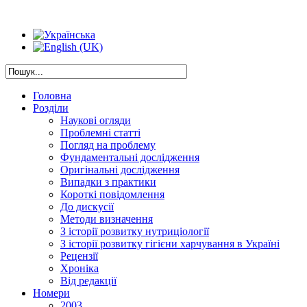
Головна
Розділи
Наукові огляди
Проблемні статті
Погляд на проблему
Фундаментальні дослідження
Оригінальні дослідження
Випадки з практики
Короткі повідомлення
До дискусії
Методи визначення
З історії розвитку нутриціології
З історії розвитку гігієни харчування в Україні
Рецензії
Хроніка
Від редакції
Номери
2003