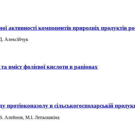
ної активності компонентів природніх продуктів 
Д. Алексійчук
а вміст фолієвої кислоти в раціонах
у протіоконазолу в сільськогосподарській продукц
.В. Алейнов, М.І. Лепьошкіна