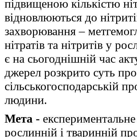
підвищеною кількістю ніт
відновлюються до нітриті
захворювання – метгемогл
нітратів та нітритів у рос
є на сьогоднішній час акт
джерел розкрито суть про
сільськогосподарській про
людини.
Мета -
експериментальне 
рослинній і тваринній про