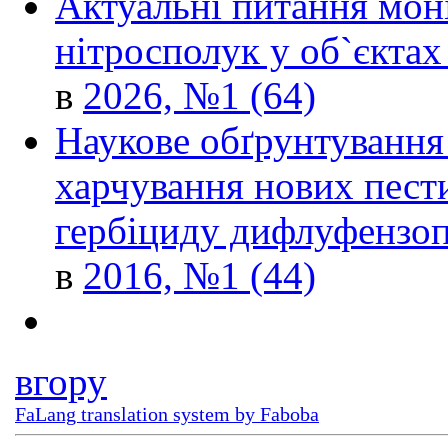
Aктуальні питання моніт
нітросполук у об`єкта
в
2026, №1 (64)
Наукове обґрунтування 
харчування нових пест
гербіциду дифлуфензоп
в
2016, №1 (44)
вгору
FaLang translation system by Faboba