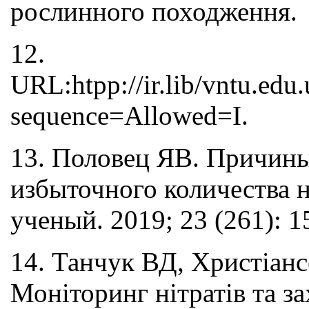
рослинного походження.
12.
URL:htpp://ir.lib/vntu.ed
sequence=Allowed=I.
13. Половец ЯВ. Причин
избыточного количества 
ученый. 2019; 23 (261): 15
14. Танчук ВД, Христіан
Моніторинг нітратів та з