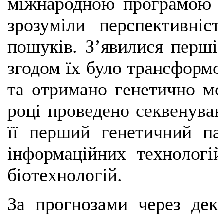
міжнародною програмою «
зрозуміли перспективні
пошуків. З’явилися перші
згодом їх було трансформ
та отримано генетично м
році проведено секвенув
її перший генетичний па
інформаційних технологі
біотехнологій.
За прогнозами через дек