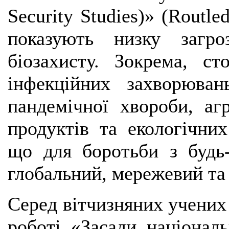
Security Studies)» (Routle
показують низку загро
біозахисту. Зокрема, ст
інфекційних захворюван
пандемічної хвороби, аг
продуктів та екологічних
що для боротьби з будь
глобальний, мережевий та
Серед вітчизняних учених 
роботі «Засади національ