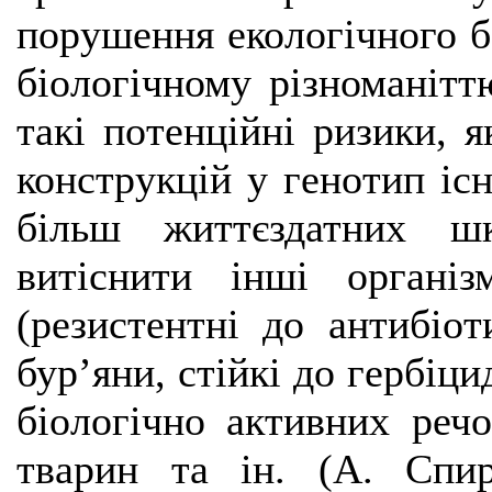
порушення екологічного б
біологічному різноманітт
такі потенційні ризики, 
конструкцій у генотип іс
більш життєздатних шк
витіснити інші органі
(резистентні до антибіот
бур’яни, стійкі до гербіци
біологічно активних реч
тварин та ін. (А. Спи