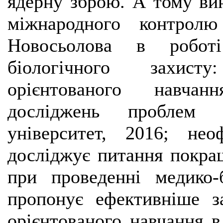
ядерну зброю. А тому ви
міжнародного контрол
Новосьолова в робот
біологічного захист
орієнтованого навчан
досліджень проблем р
університет, 2016; нео
досліджує питання покращ
при проведенні медико-
пропонує ефективніше з
орієнтованого навчання в 