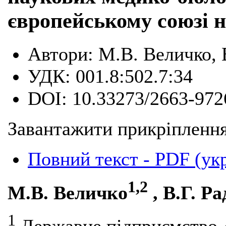
європейському союзі 
Автори:
М.В. Величко, 
УДК:
001.8:502.7:34
DOI:
10.33273/2663-972
Завантажити прикріплення
Повний текст - PDF (ук
1,2
М.В. Величко
, В.Г. Р
1