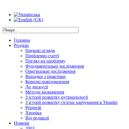
Головна
Розділи
Наукові огляди
Проблемні статті
Погляд на проблему
Фундаментальні дослідження
Оригінальні дослідження
Випадки з практики
Короткі повідомлення
До дискусії
Методи визначення
З історії розвитку нутриціології
З історії розвитку гігієни харчування в Україні
Рецензії
Хроніка
Від редакції
Номери
2003