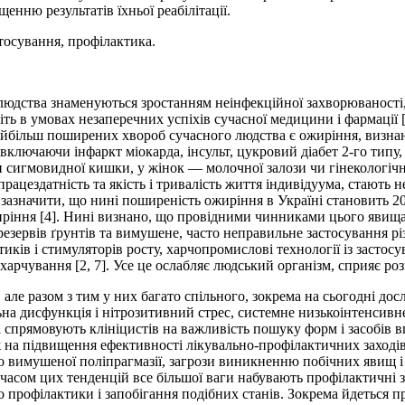
енню результатів їхньої реабілітації.
стосування, профілактика.
 людства знаменуються зростанням неінфекційної захворюваності, 
іть в умовах незаперечних успіхів сучасної медицини і фармації [
 найбільш поширених хвороб сучасного людства є ожиріння, визна
, включаючи інфаркт міокарда, інсульт, цукровий діабет 2-го тип
чи сигмовидної кишки, у жінок — молочної залози чи гінекологічн
ацездатність та якість і тривалість життя індивідуума, стають 
то зазначити, що нині поширеність ожиріння в Україні становить 2
ріння [4]. Нині визнано, що провідними чинниками цього явища 
езервів ґрунтів та вимушене, часто неправильне застосування різ
иків і стимуляторів росту, харчопромислові технології із засто
арчування [2, 7]. Усе це ослабляє людський організм, сприяє роз
але разом з тим у них багато спільного, зокрема на сьогодні до
на дисфункція і нітрозитивний стрес, системне низькоінтенсивн
ені спрямовують клініцистів на важливість пошуку форм і засобів в
 на підвищення ефективності лікувально-профілактичних заходів 
о вимушеної поліпрагмазії, загрози виникненню побічних явищ і
часом цих тенденцій все більшої ваги набувають профілактичні 
рофілактики і запобігання подібних станів. Зокрема йдеться про