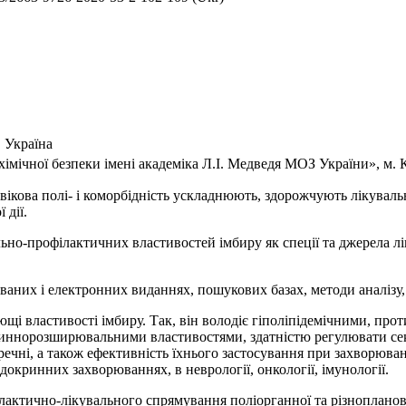
 Україна
імічної безпеки імені академіка Л.І. Медведя МОЗ України», м. 
 вікова полі- і коморбідність ускладнюють, здорожчують лікув
 дії.
но-профілактичних властивостей імбиру як спеції та джерела лі
аних і електронних виданнях, пошукових базах, методи аналізу,
щі властивості імбиру. Так, він володіє гіполіпідемічними, про
ннорозширювальними властивостями, здатністю регулювати секре
перечні, а також ефективність їхнього застосування при захворюва
окринних захворюваннях, в неврології, онкології, імунології.
ілактично-лікувального спрямування поліорганної та різнопланово