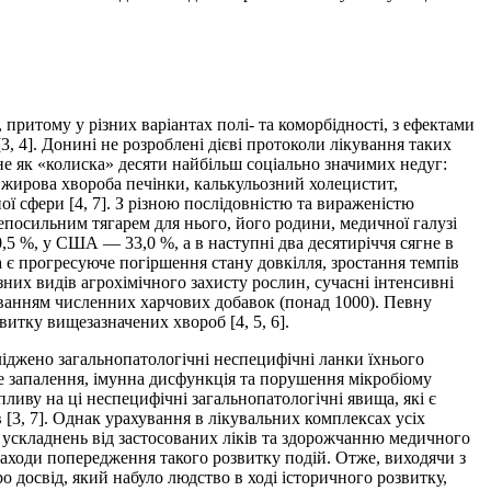
притому у різних варіантах полі- та коморбідності, з ефектами
3, 4]. Донині не розроблені дієві протоколи лікування таких
не як «колиска» десяти найбільш соціально значимих недуг:
у, жирова хвороба печінки, калькульозний холецистит,
ої сфери [4, 7]. З різною послідовністю та вираженістю
непосильним тягарем для нього, його родини, медичної галузі
0,5 %, у США — 33,0 %, а в наступні два десятиріччя сягне в
є прогресуюче погіршення стану довкілля, зростання темпів
них видів агрохімічного захисту рослин, сучасні інтенсивні
суванням численних харчових добавок (понад 1000). Певну
витку вищезазначених хвороб [4, 5, 6].
сліджено загальнопатологічні неспецифічні ланки їхнього
е запалення, імунна дисфункція та порушення мікробіому
пливу на ці неспецифічні загальнопатологічні явища, які є
[3, 7]. Однак урахування в лікувальних комплексах усіх
 ускладнень від застосованих ліків та здорожчанню медичного
заходи попередження такого розвитку подій. Отже, виходячи з
 досвід, який набуло людство в ході історичного розвитку,