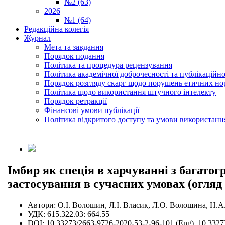
№2 (63)
2026
№1 (64)
Редакційна колегія
Журнал
Мета та завдання
Порядок подання
Політика та процедура рецензування
Політика академічної доброчесності та публікаційно
Порядок розгляду скарг щодо порушень етичних но
Політика щодо використання штучного інтелекту
Порядок ретракції
Фінансові умови публікації
Політика відкритого доступу та умови використання
Імбир як спеція в харчуванні з багат
застосування в сучасних умовах (огляд
Автори:
О.І. Волошин, Л.І. Власик, Л.О. Волошина, Н.А
УДК:
615.322.03: 664.55
DOI:
10.33273/2663-9726-2020-53-2-96-101 (Eng), 10.3327