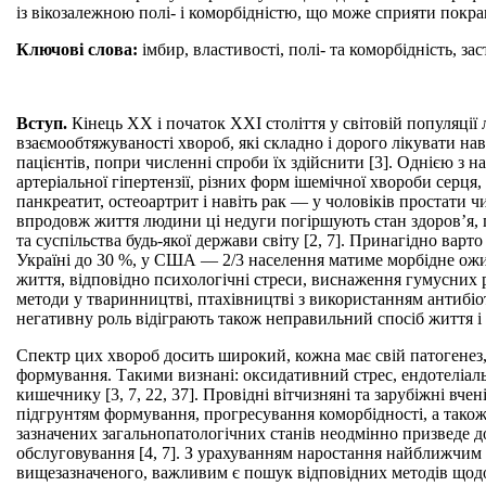
із вікозалежною полі- і коморбідністю, що може сприяти покращ
Ключові слова:
імбир, властивості, полі- та коморбідність, за
Вступ.
Кінець ХХ і початок ХХІ століття у світовій популяції
взаємообтяжуваності хвороб, які складно і дорого лікувати нав
пацієнтів, попри численні спроби їх здійснити [3]. Однією з
артеріальної гіпертензії, різних форм ішемічної хвороби серця
панкреатит, остеоартрит і навіть рак — у чоловіків простати 
впродовж життя людини ці недуги погіршують стан здоров’я, пр
та суспільства будь-якої держави світу [2, 7]. Принагідно вар
Україні до 30 %, у США — 2/3 населення матиме морбідне ожи
життя, відповідно психологічні стреси, виснаження гумусних р
методи у тваринництві, птахівництві з використанням антибіот
негативну роль відіграють також неправильний спосіб життя і х
Спектр цих хвороб досить широкий, кожна має свій патогенез, 
формування. Такими визнані: оксидативний стрес, ендотеліаль
кишечнику [3, 7, 22, 37]. Провідні вітчизняні та зарубіжні вч
підгрунтям формування, прогресування коморбідності, а також
зазначених загальнопатологічних станів неодмінно призведе д
обслуговування [4, 7]. З урахуванням наростання найближчим 
вищезазначеного, важливим є пошук відповідних методів щодо п