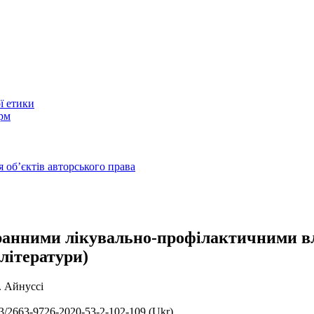
ї етики
рм
 обʼєктів авторського права
огранними лікувально-профілактичними 
 літератури)
. Айнуссі
3/2663-9726-2020-53-2-102-109 (Ukr)