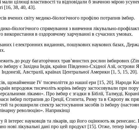
 які мали цілющі властивості та відповідали б значною мірою у
[16, 38, 40, 43].
ресів вчених світу медико-біологічного профілю потрапив імбир.
дико-біологічного спрямування з вивчення лікувально-профілакти
го використання в оздоровчому харчуванні в сучасних умовах.
аних і електронних виданнях, пошукових наукових базах, Держав
их.
лежить до роду багаторічних трав’янистих рослин імбирових (Zing
ю імбиру є Західна Індія, країни Південно-Східної Азії, остров
ндонезії, Австралії, країнах Центральної Америки [1, 5, 15, 20].
ів, щонайменше IV тисячоліття до нашої ери [15, 20]. Народи Кит
аїн впродовж тисячоліть корінь імбиру застосовували при порушен
рсальними ліками». Про імбир є згадки в Біблії, Талмуді, Корані.
аси імбир потрапив до Греції, Єгипета, Риму та в Європу як прян
й та розширили спектр застосування засобів із імбиру (настоян
лінарну революцію». Наприкінці
у й інтерес науковців та лікарів, що його оцінюють як ренесанс
о нові лікувальні дані про цей продукт [15]. Отже, тепер імбир 