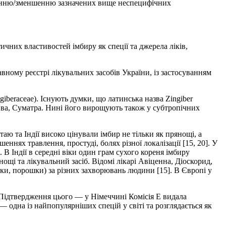
суненню/зменшенню зазначених вище неспецифічних
чних властивостей імбиру як спеції та джерела ліків,
ному реєстрі лікувальних засобів України, із застосуванням
iberaceae). Існують думки, що латинська назва Zingiber
и Ява, Суматра. Нині його вирощують також у субтропічних
аю та Індії високо цінували імбир не тільки як прянощі, а
нях травлення, простуді, болях різної локалізації [15, 20]. У
 В Індії в середні віки один грам сухого кореня імбиру
ощі та лікувальний засіб. Відомі лікарі Авіценна, Діоскорид,
ки, порошки) за різних захворювань людини [15]. В Європі у
. Підтвердження цього — у Німеччині Комісія Е видала
— одна із найпопулярніших спецій у світі та розглядається як