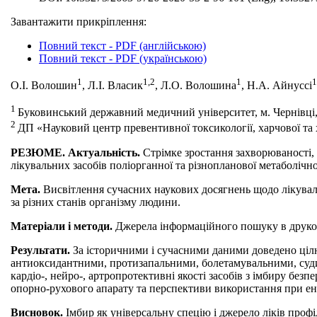
Завантажити прикріплення:
Повний текст - PDF (англійською)
Повний текст - PDF (українською)
1
1,2
1
1
О.І. Волошин
, Л.І. Власик
, Л.О. Волошина
, Н.А. Айнуссі
1
Буковинський державний медичний університет, м. Чернівці,
2
ДП «Науковий центр превентивної токсикології, харчової та х
РЕЗЮМЕ. Актуальність.
Стрімке зростання захворюваності,
лікувальних засобів поліорганної та різнопланової метаболічної
Мета.
Висвітлення сучасних наукових досягнень щодо лікуваль
за різних станів організму людини.
Матеріали і методи.
Джерела інформаційного пошуку в друков
Результати.
За історичними і сучасними даними доведено цілю
антиоксидантними, протизапальними, болетамувальними, суди
кардіо-, нейро-, артропротективні якості засобів з імбиру без
опорно-рухового апарату та перспективи використання при енд
Висновок.
Імбир як універсальну спецію і джерело ліків проф