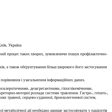
Київ, Україна
альний процес таких хворих, зумовлюючи пошук профілактично-
ків, а також обґрунтування більш широкого його застосування
 порівняння і узагальнення інформаційних даних.
тисклеротичними, дезагрегантними, гіпоглікемічними,
торно-моторні розлади системи травлення. Гастро-, гепато-,
ннях травної, серцево-судинної, бронхолегеневої систем,
ї метаболічної дії необхідно ширше застосовувати у пацієнтів