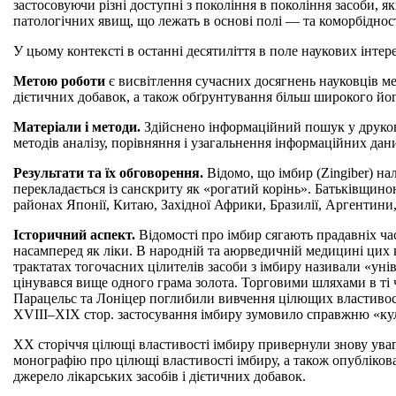
застосовуючи різні доступні з покоління в покоління засоби,
патологічних явищ, що лежать в основі полі — та коморбідності 
У цьому контексті в останні десятиліття в поле наукових інте
Метою роботи
є висвітлення сучасних досягнень науковців ме
дієтичних добавок, а також обґрунтування більш широкого йо
Матеріали і методи.
Здійснено інформаційний пошук у друков
методів аналізу, порівняння і узагальнення інформаційних дан
Результати та їх обговорення.
Відомо, що імбир (Zingiber) на
перекладається із санскриту як «рогатий корінь». Батьківщино
районах Японії, Китаю, Західної Африки, Бразилії, Аргентини, І
Історичний аспект.
Відомості про імбир сягають прадавніх час
насамперед як ліки. В народній та аюрведичній медицині цих кр
трактатах тогочасних цілителів засоби з імбиру називали «уніве
цінувався вище одного грама золота. Торговими шляхами в ті ч
Парацельс та Лоніцер поглибили вивчення цілющих властивосте
XVIII–XIX стор. застосування імбиру зумовило справжню «ку
XX сторіччя цілющі властивості імбиру привернули знову уваг
монографію про цілющі властивості імбиру, а також опублікован
джерело лікарських засобів і дієтичних добавок.