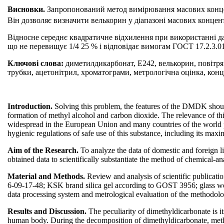
Висновки.
Запропонований метод вимірювання масових концен
Він дозволяє визначити велькорин у діапазоні масових концентр
Відносне середнє квадратичне відхилення при використанні да
що не перевищує 1/4 25 % і відповідає вимогам ГОСТ 17.2.3.01
Ключові слова:
диметилдикарбонат, Е242, велькорин, повітря 
трубки, ацетонітрил, хроматограми, метрологічна оцінка, кон
Introduction.
Solving this problem, the features of the DMDK should 
formation of methyl alcohol and carbon dioxide. The relevance of this
widespread in the European Union and many countries of the world pr
hygienic regulations of safe use of this substance, including its max
Aim of the Research.
To analyze the data of domestic and foreign l
obtained data to scientifically substantiate the method of chemical-ana
Material and Methods.
Review and analysis of scientific publicat
6-09-17-48; KSK brand silica gel according to GOST 3956; glass w
data processing system and metrological evaluation of the methodolo
Results and Discussion.
The peculiarity of dimethyldicarbonate is its
human body. During the decomposition of dimethyldicarbonate, meth