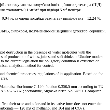
 з застосуванням полум'яно-іонізаційного детектора (ПІД).
3
3
ння становить 0,1 мг/м
при відборі 5 м
повітря.
‒0,04 %, сумарна похибка результату вимірювань ‒ 12,24 %,
 ОБРВ, силохром, полуменево-іонізаційний детектор, сорбційні
pid destruction in the presence of water molecules with the
ses of production of wines, juices and soft drinks in Ukraine modern,
he current legislation the obligatory condition is existence of
mical-analytical method for control.
 chemical properties, regulations of its application. Based on the
 area.
 Materials: silochrome C-120, fraction 0,350,5 mm according to TU
CAS 4525-33-1; acetonitrile, Sigma-Aldrich No 34851. Computer
ffect their taste and color and in its native form does not enter the
ldicarbonate — 120 mg of methanol and 164 mg of CO
).
2