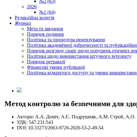
№2 (63)
2026
№1 (64)
Редакційна колегія
Журнал
Мета та завдання
Порядок подання
Політика та процедура рецензування
Політика академічної доброчесності та публікаційно
Порядок розгляду скарг щодо порушень етичних но
Політика щодо використання штучного інтелекту
Порядок ретракції
Фінансові умови публікації
Політика відкритого доступу та умови використання
Метод контролю за безпечними для здор
Автори:
А.А. Деміч, А.Є. Подрушняк, А.М. Строй, А.О. 
УДК:
547.231:543
DOI:
10.33273/2663-9726-2020-53-2-49-54