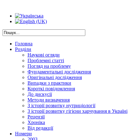
Головна
Розділи
Наукові огляди
Проблемні статті
Погляд на проблему
Фундаментальні дослідження
Оригінальні дослідження
Випадки з практики
Короткі повідомлення
До дискусії
Методи визначення
З історії розвитку нутриціології
З історії розвитку гігієни харчування в Україні
Рецензії
Хроніка
Від редакції
Номери
2003