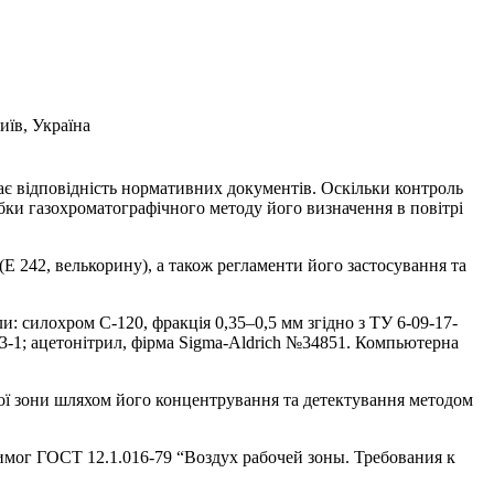
иїв, Україна
ає відповідність нормативних документів. Оскільки контроль
бки газохроматографічного методу його визначення в повітрі
Е 242, велькорину), а також регламенти його застосування та
и: силохром С-120, фракція 0,35–0,5 мм згідно з ТУ 6-09-17-
3-1; ацетонітрил, фірма Sigma-Aldrich №34851. Компьютерна
ої зони шляхом його концентрування та детектування методом
вимог ГОСТ 12.1.016-79 “Воздух рабочей зоны. Требования к