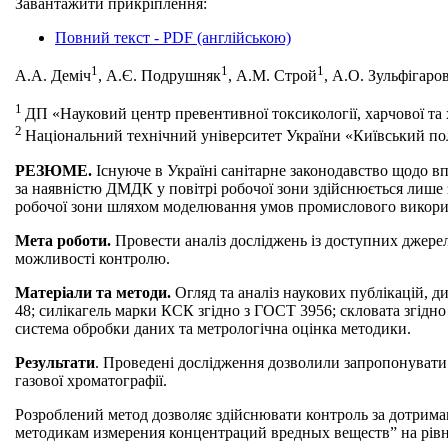
Завантажити прикріплення:
Повний текст - PDF (англійською)
1
1
1
А.А. Деміч
, А.Є. Подрушняк
, А.М. Строй
, А.О. Зульфігаро
1
ДП «Науковий центр превентивної токсикології, харчової та х
2
Національний технічний університет України «Київський полі
РЕЗЮМЕ.
Існуюче в Україні санітарне законодавство щодо в
за наявністю ДМДК у повітрі робочої зони здійснюється лише 
робочої зони шляхом моделювання умов промислового викори
Мета роботи.
Провести аналіз досліджень із доступних джере
можливості контролю.
Матеріали та методи.
Огляд та аналіз наукових публікацій, д
48; силікагель марки КСК згідно з ГОСТ 3956; скловата згідн
система обробки даних та метрологічна оцінка методики.
Результати
. Проведені дослідження дозволили запропонувати
газової хроматографії.
Розроблений метод дозволяє здійснювати контроль за дотрима
методикам измерения концентраций вредных веществ” на рівні