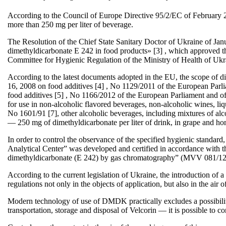
According to the Council of Europe Directive 95/2/EC of February 20, 
more than 250 mg per liter of beverage.
The Resolution of the Chief State Sanitary Doctor of Ukraine of Jan
dimethyldicarbonate E 242 in food products» [3] , which approved t
Committee for Hygienic Regulation of the Ministry of Health of Ukr
According to the latest documents adopted in the EU, the scope of
16, 2008 on food additives [4] , No 1129/2011 of the European Parl
food additives [5] , No 1166/2012 of the European Parliament and o
for use in non-alcoholic flavored beverages, non-alcoholic wines, li
No 1601/91 [7], other alcoholic beverages, including mixtures of al
— 250 mg of dimethyldicarbonate per liter of drink, in grape and ho
In order to control the observance of the specified hygienic standa
Analytical Center” was developed and certified in accordance with 
dimethyldicarbonate (E 242) by gas chromatography” (MVV 081/12
According to the current legislation of Ukraine, the introduction of
regulations not only in the objects of application, but also in the air 
Modern technology of use of DMDK practically excludes a possibility 
transportation, storage and disposal of Velcorin — it is possible to co