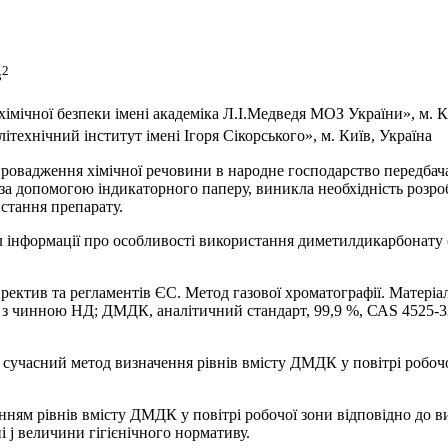
2
в
імічної безпеки імені академіка Л.І.Медведя МОЗ України», м. К
технічний інститут імені Ігоря Сікорського», м. Київ, Україна
провадження хімічної речовини в народне господарство передбач
за допомогою індикаторного паперу, виникла необхідність розро
стання препарату.
л інформації про особливості використання диметилдикарбонату (
иректив та регламентів ЄС. Метод газової хроматографії. Матеріал
о з чинною НД; ДМДК, аналітичний стандарт, 99,9 %, САS 4525-3
 сучасний метод визначення рівнів вмісту ДМДК у повітрі робоч
нням рівнів вмісту ДМДК у повітрі робочої зони відповідно до 
 ј величини гігієнічного нормативу.