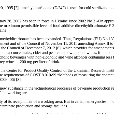
1995 [2] dimethyldicarbonate (E-242) is used for cold sterilization of s
uary 28, 2002 has been in force in Ukraine since 2002 No 3 «On approva
he maximum permissible level of food additive dimethyldicarbonate E 2
aine.
 dimethyldicarbonate has been expanded. Thus, Regulations (EU) No 13
iament and of the Council of November 11, 2011 amending Annex II to R
f the Council of December 7, 2012 [6], which provides for amendments
quid tea concentrates, cider and pear cider, low-alcohol wines, fruit a
coholic beverages with non-alcoholic and wine alcohols containing les
ney wine — 200 mg per liter of drink.
rd, the Center for Product Quality Control of the Ukrainian Research I
the requirements of GOST 8.010-99 “Methods of measuring the content o
0320-06) [8].
 a new substance in the technological processes of beverage production r
of the working area.
of its receipt in air of a working area. But in certain emergencies — d
ntaminate production and storage facilities.