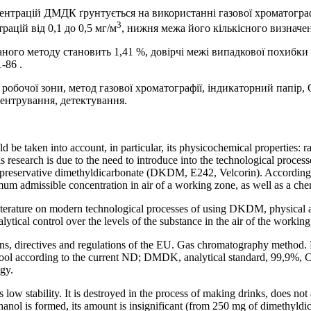
трацій ДМДК ґрунтується на використанні газової хроматографії
3
ацій від 0,1 до 0,5 мг/м
, нижня межа його кількісного визначе
ного методу становить 1,41 %, довірчі межі випадкової похибки 
-86 .
робочої зони, метод газової хроматографії, індикаторний папір,
центрування, детектування.
be taken into account, in particular, its physicochemical properties: ra
 research is due to the need to introduce into the technological proces
eservative dimethyldicarbonate (DKDM, E242, Velcorin). According to t
imum admissible concentration in air of a working zone, as well as a che
iterature on modern technological processes of using DKDM, physical and
lytical control over the levels of the substance in the air of the working
ions, directives and regulations of the EU. Gas chromatography method.
ool according to the current ND; DMDK, analytical standard, 99,9%, 
gy.
 low stability. It is destroyed in the process of making drinks, does not a
anol is formed, its amount is insignificant (from 250 mg of dimethy