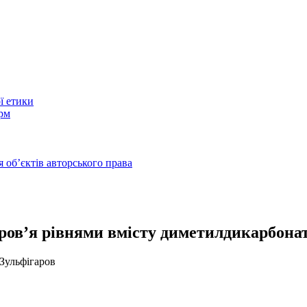
ї етики
рм
 обʼєктів авторського права
ов’я рівнями вмісту диметилдикарбонату
Зульфігаров