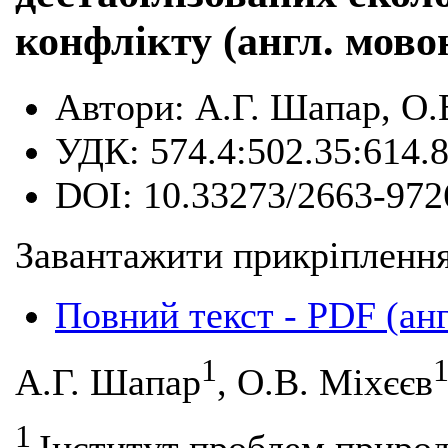
конфлікту (англ. мово
Автори:
А.Г. Шапар, О.
УДК:
574.4:502.35:614.8
DOI:
10.33273/2663-972
Завантажити прикріплення
Повний текст - PDF (ан
1
А.Г. Шапар
, О.В. Міхєєв
1