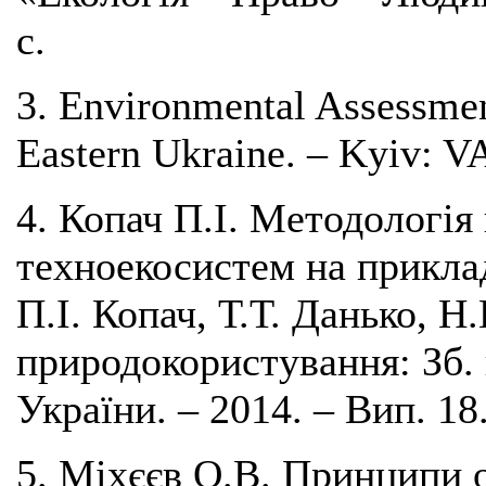
с.
3. Environmental Assessmen
Eastern Ukraine. – Kyiv: V
4. Копач П.І. Методологія
техноекосистем на приклад
П.І. Копач, Т.Т. Данько, Н.
природокористування: Зб.
України. – 2014. – Вип. 18.
5. Міхєєв О.В. Принципи о