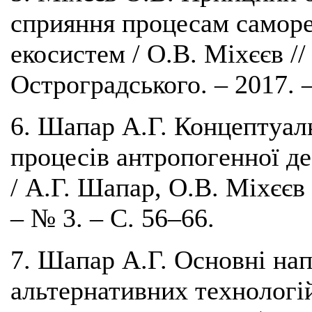
сприяння процесам саморе
екосистем / О.В. Міхєєв 
Остроградського. – 2017. –
6. Шапар А.Г. Концептуаль
процесів антропогенної де
/ А.Г. Шапар, О.В. Міхєєв
– № 3. – С. 56–66.
7. Шапар А.Г. Основні на
альтернативних технологі