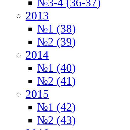
№3-4 (36-37)
2013
№1 (38)
№2 (39)
2014
№1 (40)
№2 (41)
2015
№1 (42)
№2 (43)