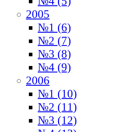
№4 (5)
2005
№1 (6)
№2 (7)
№3 (8)
№4 (9)
2006
№1 (10)
№2 (11)
№3 (12)