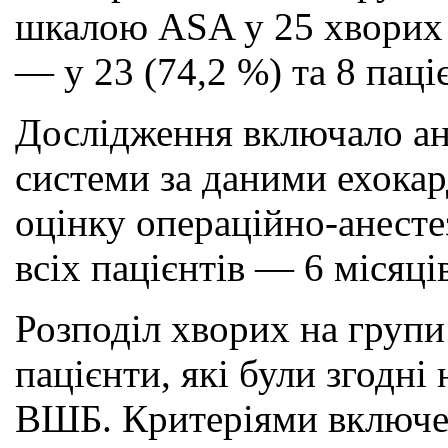
шкалою ASA у 25 хворих (
— у 23 (74,2 %) та 8 паці
Дослідження включало ана
системи за даними ехокар
оцінку операційно-анесте
всіх пацієнтів — 6 місяці
Розподіл хворих на груп
пацієнти, які були згодн
ВШБ. Критеріями включен