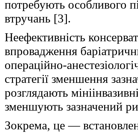
потребують особливого пі
втручань [3].
Неефективність консерват
впровадження баріатричн
операційно-анестезіологі
стратегії зменшення зазн
розглядають мініінвазивні
зменшують зазначений риз
Зокрема, це — встановле