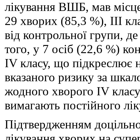
лікування ВШБ, мав місце
29 хворих (85,3 %), ІІІ к
від контрольної групи, де
того, у 7 осіб (22,6 %) 
IV класу, що підкреслює 
вказаного ризику за шка
жодного хворого IV класу
вимагають постійного лік
Підтвердженням доцільнос
лікування хворих на супе