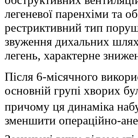
легеневої паренхіми та о
рестриктивний тип поруше
звуження дихальних шляхі
легень, характерне зниж
Після 6-місячного викор
основній групі хворих б
причому ця динаміка набу
зменшити операційно-ане