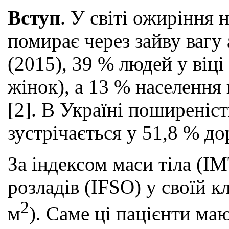
Вступ
. У світі ожиріння 
помирає через зайву вагу
(2015), 39 % людей у віці
жінок), а 13 % населення
[2]. В Україні поширеніст
зустрічається у 51,8 % до
За індексом маси тіла (І
розладів (IFSO) у своїй 
2
м
). Саме ці пацієнти ма