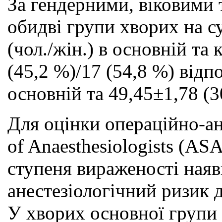
За гендерними, віковими 
обидві групи хворих на с
(чол./жін.) в основній та
(45,2 %)/17 (54,8 %) відп
основній та 49,45±1,78 (3
Для оцінки операційно-ан
of Anaesthesiologists (AS
ступеня вираженості наявн
анестезіологічний ризик д
У хворих основної групи м