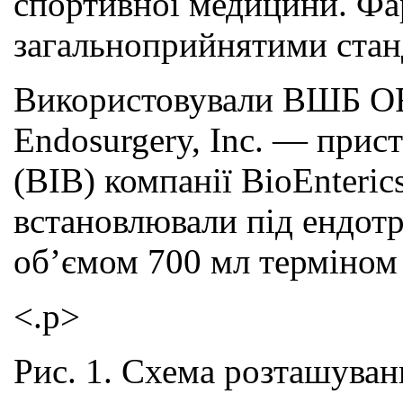
спортивної медицини. Фар
загальноприйнятими станд
Використовували ВШБ ORB
Endosurgery, Inc. — прист
(BIB) компанії BioEnteric
встановлювали під ендотр
об’ємом 700 мл терміном 
<.p>
Рис. 1. Схема розташува