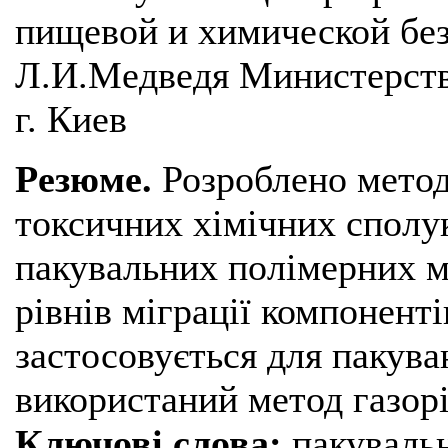
пищевой и химической бе
Л.И.Медведя Министерств
г. Киев
Резюме.
Розроблено метод
токсичних хімічних сполук
пакувальних полімерних м
рівнів міграції компонент
застосовується для пакува
використаний метод газорі
Ключові слова:
пакувальн