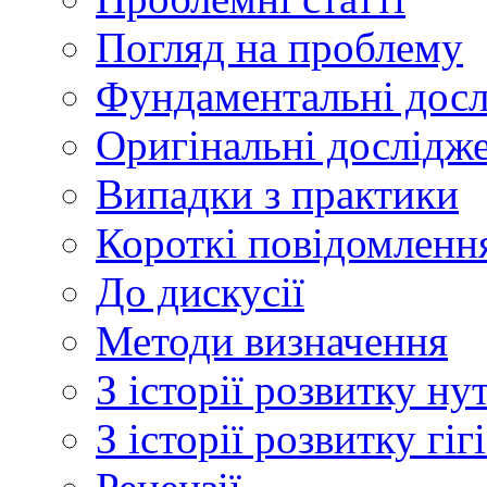
Погляд на проблему
Фундаментальні дос
Оригінальні дослідж
Випадки з практики
Короткі повідомленн
До дискусії
Методи визначення
З історії розвитку ну
З історії розвитку гі