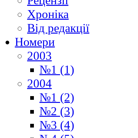
Рецензії
Хроніка
Від редакції
Номери
2003
№1 (1)
2004
№1 (2)
№2 (3)
№3 (4)