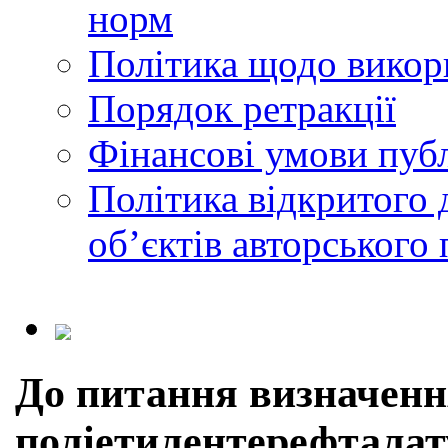
норм
Політика щодо викор
Порядок ретракції
Фінансові умови публ
Політика відкритого 
обʼєктів авторського 
До питання визначення
поліетилентерефталат