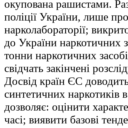
окупована рашистами. Раз
поліції України, лише пр
нарколабораторії; викри
до України наркотичних за
тонни наркотичних засоб
свідчать закінчені розсл
Досвід країн ЄС доводить
синтетичних наркотиків 
дозволяє: оцінити характ
часі; виявити базові тенд