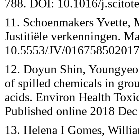
788. DOI: 10.1016/j.scitot
11. Schoenmakers Yvette, 
Justitiële verkenningen. M
10.5553/JV/01675850201
12. Doyun Shin, Youngyeo
of spilled chemicals in gro
acids. Environ Health Toxi
Published online 2018 Dec
13. Helena I Gomes, Willi