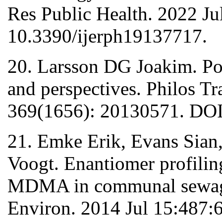
Res Public Health. 2022 Ju
10.3390/ijerph19137717.
20. Larsson DG Joakim. Po
and perspectives. Philos T
369(1656): 20130571. DOI:
21. Emke Erik, Evans Sian
Voogt. Enantiomer profilin
MDMA in communal sewage:
Environ. 2014 Jul 15:487: