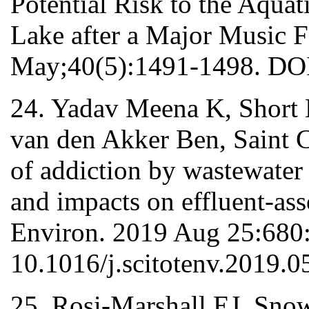
Potential Risk to the Aqua
Lake after a Major Music F
May;40(5):1491-1498. DOI
24. Yadav Meena K, Short 
van den Akker Ben, Saint 
of addiction by wastewater
and impacts on effluent-ass
Environ. 2019 Aug 25:680
10.1016/j.scitotenv.2019.0
25. Rosi-Marshall EJ, Snow