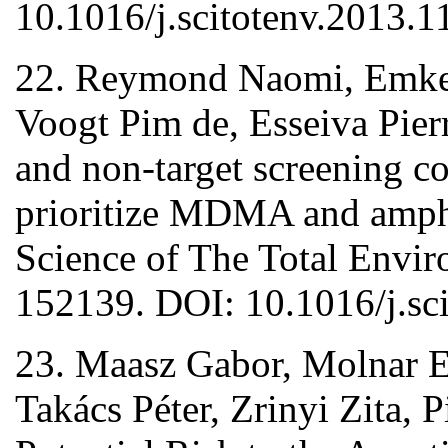
10.1016/j.scitotenv.2013.1
22. Reymond Naomi, Emke 
Voogt Pim de, Esseiva Pierr
and non-target screening c
prioritize MDMA and amphe
Science of The Total Envi
152139. DOI: 10.1016/j.sc
23. Maasz Gabor, Molnar 
Takács Péter, Zrinyi Zita, Pi