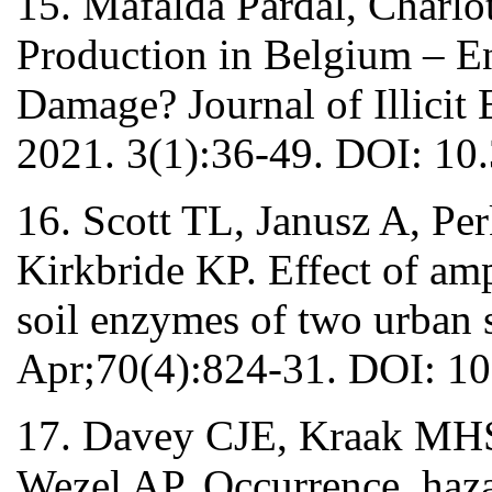
15. Mafalda Pardal, Charl
Production in Belgium – E
Damage? Journal of Illici
2021. 3(1):36-49. DOI: 10.
16. Scott TL, Janusz A, P
Kirkbride KP. Effect of am
soil enzymes of two urban 
Apr;70(4):824-31. DOI: 1
17. Davey CJE, Kraak MHS,
Wezel AP. Occurrence, haza