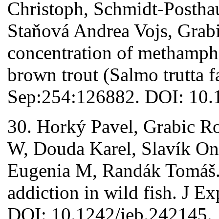
Christoph, Schmidt-Posthau
Staňová Andrea Vojs, Gra
concentration of methamph
brown trout (Salmo trutta 
Sep:254:126882. DOI: 10.
30. Horký Pavel, Grabic R
W, Douda Karel, Slavík On
Eugenia M, Randák Tomáš. 
addiction in wild fish. J E
DOI: 10.1242/jeb.242145.