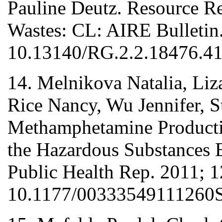
Pauline Deutz. Resource R
Wastes: CL: AIRE Bulletin
10.13140/RG.2.2.18476.41
14. Melnikova Natalia, Li
Rice Nancy, Wu Jennifer, St
Methamphetamine Productio
the Hazardous Substances 
Public Health Rep. 2011; 
10.1177/00333549111260