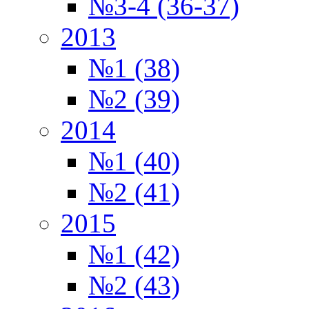
№3-4 (36-37)
2013
№1 (38)
№2 (39)
2014
№1 (40)
№2 (41)
2015
№1 (42)
№2 (43)