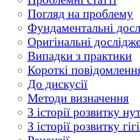
Погляд на проблему
Фундаментальні дос
Оригінальні дослідж
Випадки з практики
Короткі повідомленн
До дискусії
Методи визначення
З історії розвитку ну
З історії розвитку гі