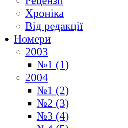
Рецензії
Хроніка
Від редакції
Номери
2003
№1 (1)
2004
№1 (2)
№2 (3)
№3 (4)