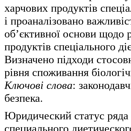
харчових продуктів спеці
і проаналізовано важливіс
об’єктивної основи щодо 
продуктів спеціального ді
Визначено підходи стосов
рівня споживання біологі
Ключові слова
: законодавч
безпека.
Юридический статус ряда
специального диетическог