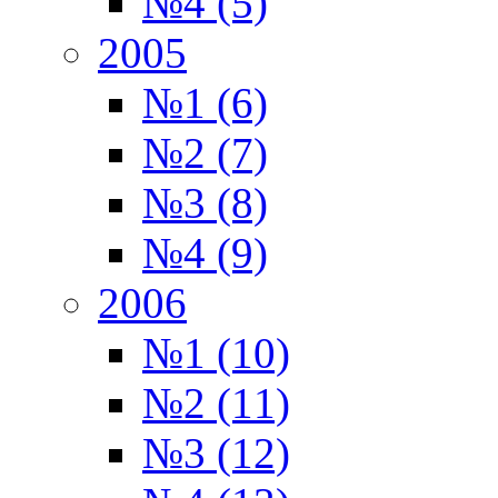
№4 (5)
2005
№1 (6)
№2 (7)
№3 (8)
№4 (9)
2006
№1 (10)
№2 (11)
№3 (12)