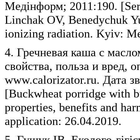
Медінформ; 2011:190. [Se
Linchak OV, Benedychuk Yu
ionizing radiation. Kyiv: M
4. Гречневая каша с масло
свойства, польза и вред, о
www.calorizator.ru. Дата з
[Buckwheat porridge with bu
properties, benefits and har
application: 26.04.2019.
5. Гущук ІВ. Еколого-гігі