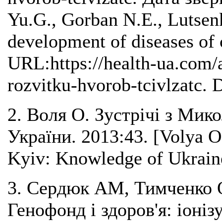
Yu.G., Gorban N.E., Lutsenk
development of diseases of c
URL:https://health-ua.com/a
rozvitku-hvorob-tcivlzatc. 
2. Воля О. Зустрічі з Ми
України. 2013:43. [Volya 
Kyiv: Knowledge of Ukraine
3. Сердюк АМ, Тимченко 
Генофонд і здоров'я: іоніз