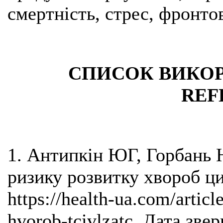
смертність, стрес, фронто
СПИСОК ВИКОР
REF
1. Антипкін ЮГ, Горбань 
ризику розвитку хвороб ци
https://health-ua.com/articl
hvorob-tcivlzatc. Дата зве