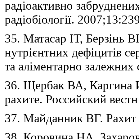
радіоактивно забруднених
радіобіології. 2007;13:23
35. Матасар ІТ, Берзінь В
нутрієнтних дефіцитів сер
та аліментарно залежних 
36. Щербак ВА, Каргина 
рахите. Российский вестн
37. Майданник ВГ. Рахит 
38. Коровина НА, Захаро