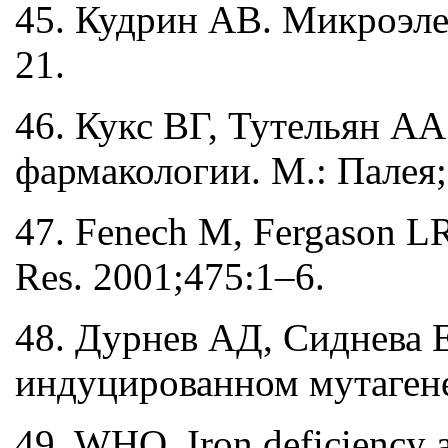
45. Кудрин АВ. Микроэле
21.
46. Кукс ВГ, Тутельян А
фармакологии. М.: Палея; 
47. Fenech M, Fergason LR.
Res. 2001;475:1–6.
48. Дурнев АД, Сиднева 
индуцированном мутагене
49. WHO. Iron deficiency a