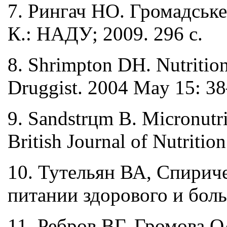
7. Рингач НО. Громадське
К.: НАДУ; 2009. 296 с.
8. Shrimpton DH. Nutritiona
Druggist. 2004 May 15: 38
9. Sandstrцm B. Micronutrie
British Journal of Nutritio
10. Тутельян ВА, Спирич
питании здорового и больн
11. Ребров ВГ, Громова 