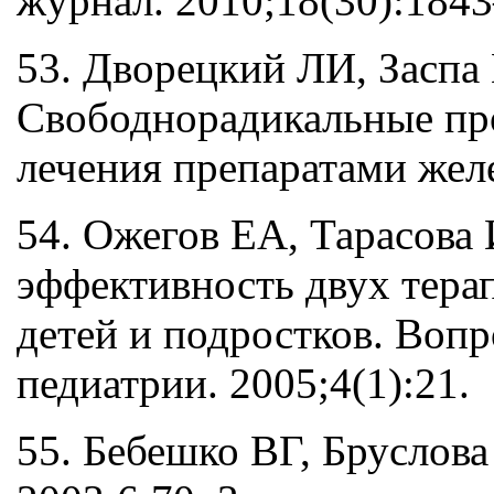
журнал. 2010;18(30):1843
53. Дворецкий ЛИ, Заспа
Свободнорадикальные пр
лечения препаратами желе
54. Ожегов ЕА, Тарасова
эффективность двух тера
детей и подростков. Воп
педиатрии. 2005;4(1):21.
55. Бебешко ВГ, Бруслов