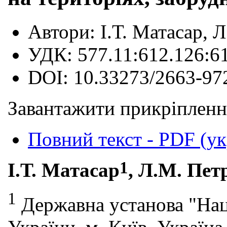
Автори:
І.Т. Матасар, 
УДК:
577.11:612.126:6
DOI:
10.33273/2663-97
Завантажити прикріпленн
Повний текст - PDF (ук
1
І.Т. Матасар
, Л.М. Пе
1
Державна установа "На