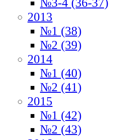
№3-4 (36-37)
2013
№1 (38)
№2 (39)
2014
№1 (40)
№2 (41)
2015
№1 (42)
№2 (43)