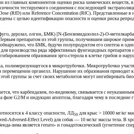
дин из главных компонентов оценки риска химических веществ, 
ксичности тестируемого соединения с последующей экстраполяц
ose (RfD) или Reference Concentration (RfC). Представленные 
едены с целью идентификации опасности и оценки риска репрод
уго, дерозал, олгин, БМК) [N-(Бензимидазолил-2)-О-метилкарб
 Первым препаратом из этой группы, получившим широкое прим
обнаружено, что БМК, будучи полупродуктом его синтеза и одни
 для производства ряда эффективных фунгицидных препаратов н
нгибированием образования эрго-стерола в клетке грибов и нару
а, полимеризующегося в микротрубочки. Микротрубочки участву
 в перемещении органелл. Нарушение их образования приводит 
 этой группы за счет своих метаболитов могут ингибировать б
ается, что карбендазим, по-видимому, связывается с неуказанны
а фазе G2/M и индукции апоптоза, благодаря чему в последние 
относится к 4 классу опасности, ЛД
для крыс > 10000 мг/кг мас
50
d-Adversed-Effect Level) для собак — 10 мг/кг массы тела. В 
енда-зима является гепато- и гонадотоксический (угнетение спер