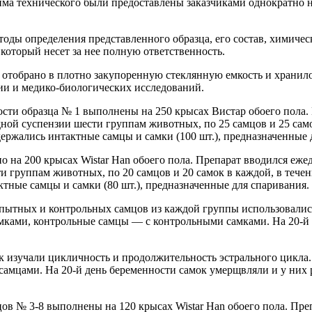
има технического были предоставлены заказчиками однократно н
оды определения представленного образца, его состав, химическ
 который несет за нее полную ответственность.
 отобрано в плотно закупоренную стеклянную емкость и хранилос
гии и медико-биологических исследований.
ти образца № 1 выполнены на 250 крысах Вистар обоего пола. 
ой суспензии шести группам животных, по 25 самцов и 25 самок
жались интактные самцы и самки (100 шт.), предназначенные 
 на 200 крысах Wistar Han обоего пола. Препарат вводился еже
 группам животных, по 20 самцов и 20 самок в каждой, в течени
ые самцы и самки (80 шт.), предназначенные для спаривания.
опытных и контрольных самцов из каждой группы использовалис
ками, контрольные самцы — с контрольными самками. На 20-й 
ок изучали цикличность и продолжительность эстрального цикла
амцами. На 20-й день беременности самок умерщвляли и у них 
ов № 3-8 выполнены на 120 крысах Wistar Han обоего пола. Пре