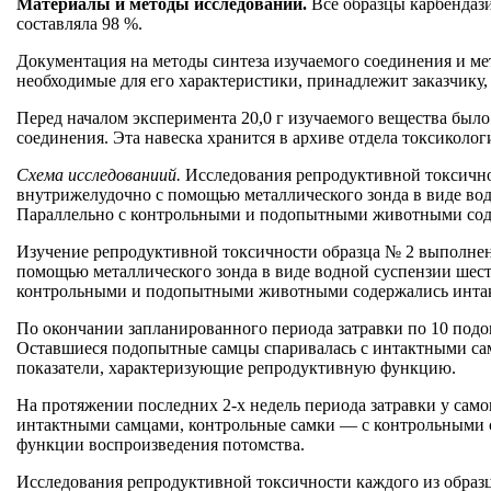
Материалы и методы исследований.
Все образцы карбендаз
составляла 98 %.
Документация на методы синтеза изучаемого соединения и мет
необходимые для его характеристики, принадлежит заказчику,
Перед началом эксперимента 20,0 г изучаемого вещества было
соединения. Эта навеска хранится в архиве отдела токсиколо
Схема исследованиий.
Исследования репродуктивной токсичнос
внутрижелудочно с помощью металлического зонда в виде водн
Параллельно с контрольными и подопытными животными содер
Изучение репродуктивной токсичности образца № 2 выполнено
помощью металлического зонда в виде водной суспензии шести
контрольными и подопытными животными содержались интактн
По окончании запланированного периода затравки по 10 под
Оставшиеся подопытные самцы спаривалась с интактными сам
показатели, характеризующие репродуктивную функцию.
На протяжении последних 2-х недель периода затравки у сам
интактными самцами, контрольные самки — с контрольными с
функции воспроизведения потомства.
Исследования репродуктивной токсичности каждого из образц