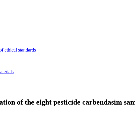
f ethical standards
terials
ation of the eight pesticide carbendasim sa