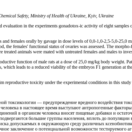
hemical Safety, Ministry of Health of Ukraine, Kyiv, Ukraine
nd evaluation in the experiments gonadotox-ic activity of eight sample
 and females orally by gavage in dose levels of 0,0-1,0-2,5-5,0-25,0 
, the females' functional status of ovaries was assessed. The morpho-f
re treated animals were mated with untreated females and males to inve
eproductive function of male rats at a dose of 25,0 mg/kg body weight. P
is, which leads to a reduced viability of the embryos F1 generation at t
eproductive toxicity under the experimental conditions in this study 
вной токсикологии — предупреждение вредного воздействия ток
 человека в настоящее время выступают антропогенные факторы
динений в организм человека вносят пищевые добавки и остато
 подвергаются большие группы населения, вплоть до популяции 
риска допускаемых в окружающую среду различных ксенобиотико
учное заключение о потенциальной возможности тестируемого аге