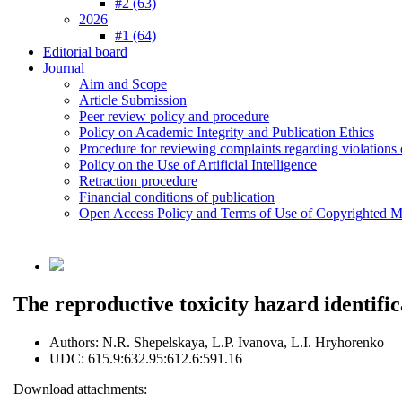
#2 (63)
2026
#1 (64)
Editorial board
Journal
Aim and Scope
Article Submission
Peer review policy and procedure
Policy on Academic Integrity and Publication Ethics
Procedure for reviewing complaints regarding violations o
Policy on the Use of Artificial Intelligence
Retraction procedure
Financial conditions of publication
Open Access Policy and Terms of Use of Copyrighted Ma
The reproductive toxicity hazard identific
Authors:
N.R. Shepelskaya, L.P. Ivanova, L.I. Hryhorenko
UDC:
615.9:632.95:612.6:591.16
Download attachments: