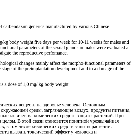
s of carbendazim generics manufactured by various Chinese
mg/kg body weight five days per week for 10-11 weeks for males and
unctional parameters of the sexual glands in males were evaluated at
stigate the reproductive perfomance.
athological changes mainly affect the morpho-functional parameters of
he stage of the preimplantation development and to a damage of the
is a dose of 1,0 mg/ kg body weight.
сических веществ на здоровье человека. Основным
 окружающей среды, загрязняющие воздух, продукты питания,
чные количества химических средств защиты растений. При
в целом. В этой связи становится понятной чрезвычайная
в, в том числе химических средств защиты растений.
нта вызвать токсический эффект у человека и