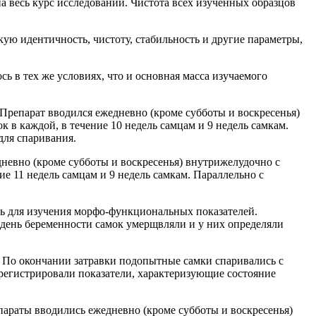
а весь курс исследований. Чистота всех изученных образцов
ую идентичность, чистоту, стабильность и другие параметры,
ь в тех же условиях, что и основная масса изучаемого
Препарат вводился ежедневно (кроме субботы и воскресенья)
 в каждой, в течение 10 недель самцам и 9 недель самкам.
для спаривания.
дневно (кроме субботы и воскресенья) внутрижелудочно с
е 11 недель самцам и 9 недель самкам. Параллельно с
ь для изучения морфо-функциональных показателей.
день беременности самок умерщвляли и у них определяли
. По окончании затравки подопытные самки спаривались с
регистрировали показатели, характеризующие состояние
параты вводились ежедневно (кроме субботы и воскресенья)