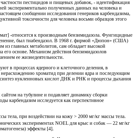
в частности пестицидов и пищевых добавок, - идентификация
ией экспериментально полученных данных на человека и
в настоящем сообщении исследования генериков карбендазима,
уктивной токсичности для человека восьми образцов этого
амат] -относится к производным бензимидазола. Фунгицидные
енение, был тиабендазол. В 1968 г. фирмой «Дюпон» (США)
м из главных метаболитов, сам обладает высокой
а его основе. Механизм действия бензимидазолов
шением ее жизнедеятельности.
ют в процессах ядерного и клеточного деления, в
к нерасхождению хроматид при делении ядра и последующим
иосинтез нуклеиновых кислот ДНК и РНК и процессы дыхания
м сайтом на тубулине и подавляет динамику сборки
годы карбендазим исследуется как перспективное
сы тела, при воздействии на кожу > 2000 мг/кг массы тела.
хронических экспериментах NOEL для крыс и собак — 22 мг/кг
матогенеза) эффекты [4].