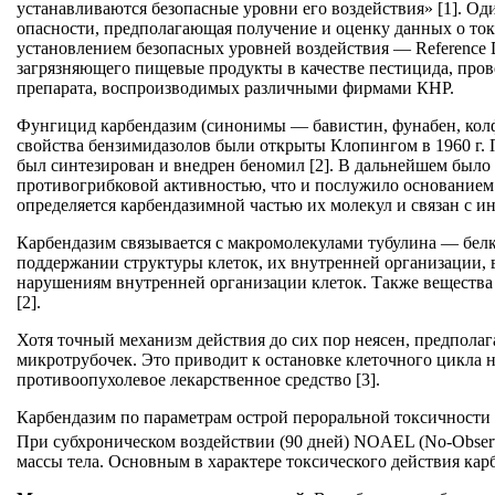
устанавливаются безопасные уровни его воздействия» [1]. О
опасности, предполагающая получение и оценку данных о то
установлением безопасных уровней воздействия — Reference D
загрязняющего пищевые продукты в качестве пестицида, пров
препарата, воспроизводимых различными фирмами КНР.
Фунгицид карбендазим (синонимы — бавистин, фунабен, колф
свойства бензимидазолов были открыты Клопингом в 1960 г.
был синтезирован и внедрен беномил [2]. В дальнейшем было 
противогрибковой активностью, что и послужило основанием
определяется карбендазимной частью их молекул и связан с и
Карбендазим связывается с макромолекулами тубулина — белк
поддержании структуры клеток, их внутренней организации,
нарушениям внутренней организации клеток. Также вещества
[2].
Хотя точный механизм действия до сих пор неясен, предполаг
микротрубочек. Это приводит к остановке клеточного цикла н
противоопухолевое лекарственное средство [3].
Карбендазим по параметрам острой пероральной токсичности 
При субхроническом воздействии (90 дней) NOAEL (No-Observe
массы тела. Основным в характере токсического действия карб