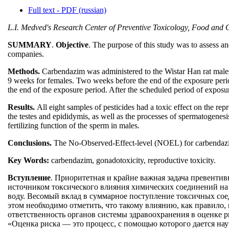
Full text - PDF (russian)
L.I. Medved's Research Center of Preventive Toxicology, Food and C
SUMMARY
.
Objective
. The purpose of this study was to assess a
companies.
Methods.
Carbendazim was administered to the Wistar Han rat males
9 weeks for females. Two weeks before the end of the exposure period
the end of the exposure period. After the scheduled period of exposu
Results.
All eight samples of pesticides had a toxic effect on the r
the testes and epididymis, as well as the processes of spermatogenes
fertilizing function of the sperm in males.
Conclusions.
The No-Observed-Effect-level (NOEL) for carbendazim r
Key Words:
carbendazim, gonadotoxicity, reproductive toxicity.
Вступление
. Приоритетная и крайне важная задача превенти
источником токсического влияния химических соединений на
воду. Весомый вклад в суммарное поступление токсичных сое
этом необходимо отметить, что такому влиянию, как правило,
ответственность органов системы здравоохранения в оценке 
«Оценка риска — это процесс, с помощью которого дается на