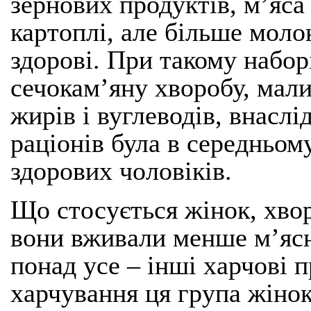
зернових продуктів, м’яса 
картоплі, але більше моло
здорові. При такому набор
сечокам’яну хворобу, мали
жирів і вуглеводів, внаслі
раціонів була в середньом
здорових чоловіків.
Що стосується жінок, хвор
вони вживали менше м’ясни
понад усе – інші харчові 
харчування ця група жіно