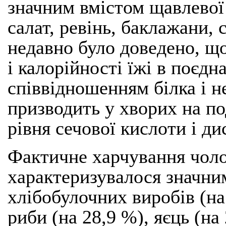
значним вмістом щавлевої
салат, ревінь, баклажани, 
недавно було доведено, щ
і калорійності їжі в поєд
співвідношенням білка і 
призводить у хворих на п
рівня сечової кислоти і ди
Фактичне харчування чолов
характеризувалося значни
хлібобулочних виробів (на 
риби (на 28,9 %), яєць (на 