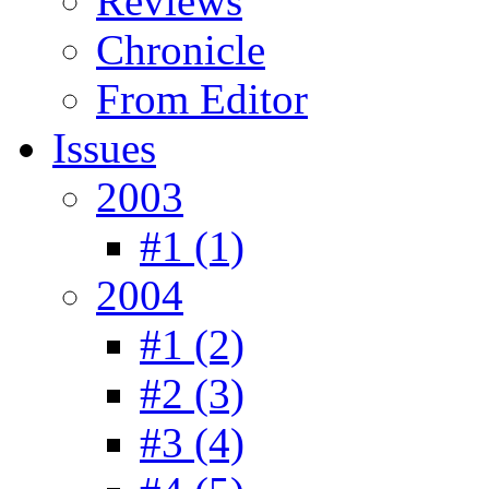
Reviews
Chronicle
From Editor
Issues
2003
#1 (1)
2004
#1 (2)
#2 (3)
#3 (4)