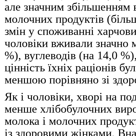
але значним збільшенням в
молочних продуктів (більш 
змін у споживанні харчови
чоловіки вживали значно м
%), вуглеводів (на 14,0 %)
цінність їхніх раціонів бу
меншою порівняно зі здор
Як і чоловіки, хворі на п
менше хлібобулочних вироб
молока і молочних продукт
із здоровими жінками. Вн