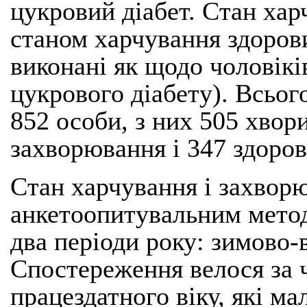
цукровий діабет. Стан хар
станом харчування здоров
виконані як щодо чоловіків
цукрового діабету). Всьог
852 особи, з них 505 хвори
захворювання і 347 здоров
Стан харчування і захвор
анкетоопитувальним мето
два періоди року: зимово-в
Спостереження велося за 
працездатного віку, які м