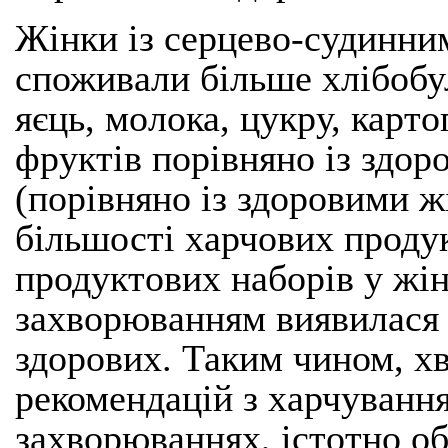
Жінки із серцево-судинни
споживали більше хлібобу
яєць, молока, цукру, карто
фруктів порівняно із здо
(порівняно із здоровими 
більшості харчових продук
продуктових наборів у жі
захворюванням виявилася 
здорових. Таким чином, х
рекомендацій з харчуванн
захворюваннях, істотно 