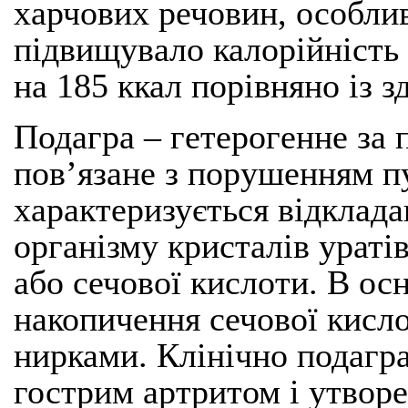
харчових речовин, особлив
підвищувало калорійність 
на 185 ккал порівняно із 
Подагра – гетерогенне за
пов’язане з порушенням п
характеризується відклада
організму кристалів ураті
або сечової кислоти. В ос
накопичення сечової кисло
нирками. Клінічно подагр
гострим артритом і утвор