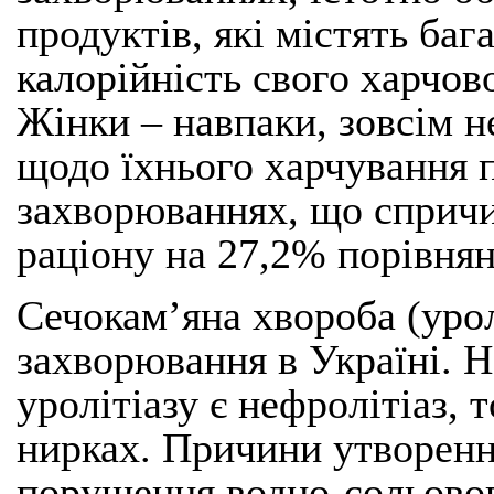
продуктів, які містять баг
калорійність свого харчово
Жінки – навпаки, зовсім 
щодо їхнього харчування 
захворюваннях, що спричи
раціону на 27,2% порівнян
Сечокам’яна хвороба (урол
захворювання в Україні.
уролітіазу є нефролітіаз,
нирках. Причини утворення
порушення водно-сольовог