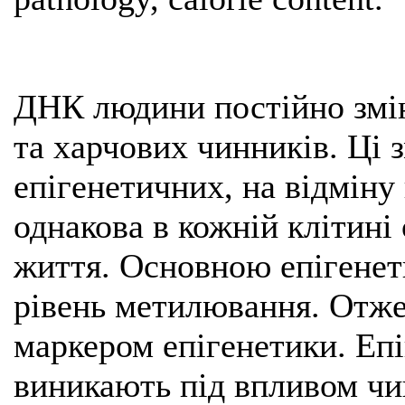
ДНК людини постійно змін
та харчових чинників. Ці 
епігенетичних, на відміну
однакова в кожній клітині
життя. Основною епігене
рівень метилювання. Отже
маркером епігенетики. Еп
виникають під впливом чи