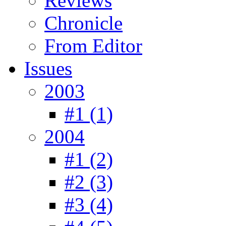
Reviews
Chronicle
From Editor
Issues
2003
#1 (1)
2004
#1 (2)
#2 (3)
#3 (4)