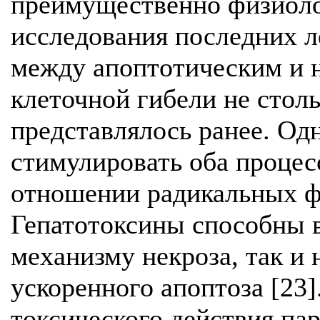
преимущественно физиоло
исследования последних л
между апоптотическим и 
клеточной гибели не столь
представлялось ранее. Од
стимулировать оба процесс
отношении радикальных фо
Гепатотоксины способны в
механизму некроза, так и
ускоренного апоптоза [23]
токсического действия па