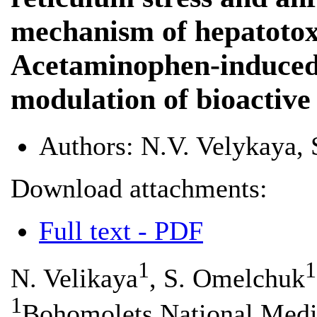
mechanism of hepatotoxi
Acetaminophen-induced l
modulation of bioactive
Authors:
N.V. Velykaya, 
Download attachments:
Full text - PDF
1
1
N. Velikaya
, S. Omelchuk
1
Bohomolets National Medi