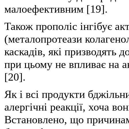
малоефективним [19].
Також прополіс інгібує ак
(металопротеази колагено
каскадів, які призводять д
при цьому не впливає на 
[20].
Як і всі продукти бджільн
алергічні реакції, хоча в
Встановлено, що причинам