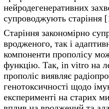
нейродегенеративних захво
супроводжують старіння [
Старіння закономірно суп
вродженого, так і адаптивн
компоненти прополісу мо
функцію. Так, in vitro на
прополіс виявляє радіопро
генотоксичності щодо імун
експерименті на старих м
вплив на вроджений та ад