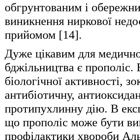
обгрунтованим і обережни
виникнення ниркової недос
прийомом [14].
Дуже цікавим для медично
бджільництва є прополіс.
біологічної активності, з
антибіотичну, антиоксидан
протипухлинну дію. В екс
що прополіс може бути ви
профілактики хвороби Ал