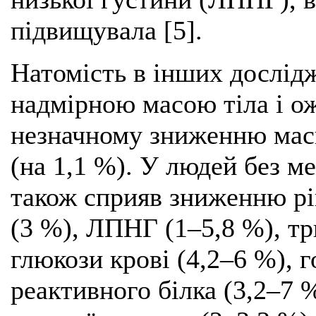
підвищувала [5].
Натомість в інших дослід
надмірною масою тіла і о
незначному зниженню маси 
(на 1,1 %). У людей без 
також сприяв зниженню рі
(3 %), ЛПНГ (1–5,8 %), тр
глюкози крові (4,2–6 %), г
реактивного білка (3,2–7 