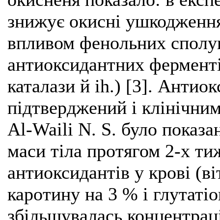
знижує окисні ушкодження
впливом фенольних сполук
антиоксидантних ферменті
каталази й ih.) [3]. Анти
підтверджений і клінічним
Al-Waili N. S. було показа
маси тіла протягом 2-х т
антиоксидантів у крові (ві
каротину на 3 % і глутаті
збільшувалась концентрація