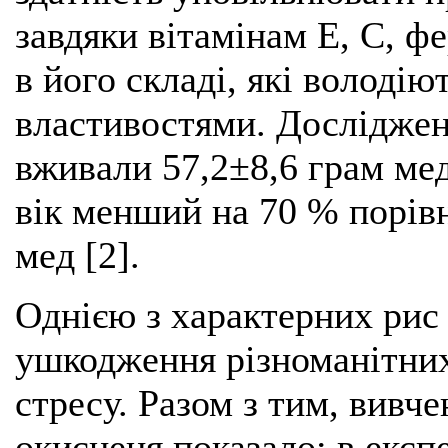
завдяки вітамінам Е, С, ф
в його складі, які володі
властивостями. Досліджен
вживали 57,2±8,6 грам мед
вік менший на 70 % порів
мед [2].
Однією з характерних рис 
ушкодження різноманітних
стресу. Разом з тим, вивч
окисненя показало: в екс