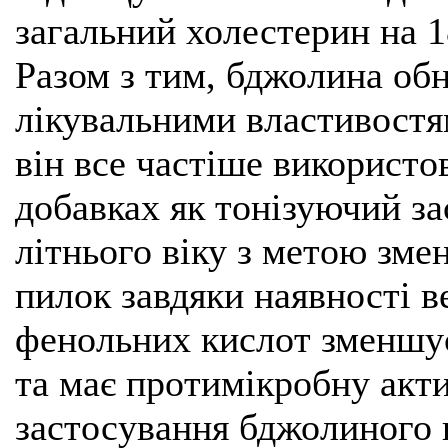
загальний холестерин на 1
Разом з тим, бджолина об
лікувальними властивостям
він все частіше використо
добавках як тонізуючий за
літнього віку з метою зме
пилок завдяки наявності ве
фенольних кислот зменшує
та має протимікробну актив
застосування бджолиного 