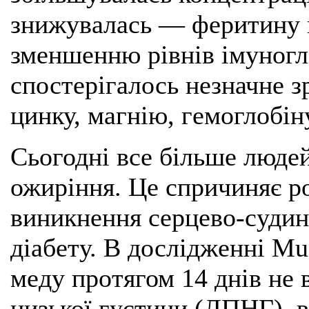
знижувалась — феритину 
зменшенню рівнів імуногло
спостерігалось незначне з
цинку, магнію, гемоглобіну
Сьогодні все більше люде
ожиріння. Це спричиняє р
виникнення серцево-судин
діабету. В дослідженні Mun
меду протягом 14 днів не 
низької густини (ЛПНГ), в