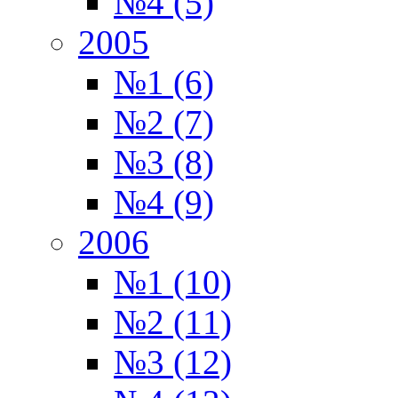
№4 (5)
2005
№1 (6)
№2 (7)
№3 (8)
№4 (9)
2006
№1 (10)
№2 (11)
№3 (12)