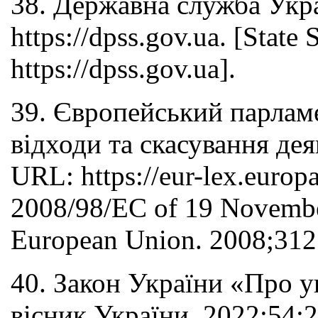
38. Державна служба Укра
https://dpss.gov.ua. [State
https://dpss.gov.ua].
39. Європейський парламе
відходи та скасування де
URL: https://eur-lex.europa
2008/98/EC of 19 November 
European Union. 2008;312:3
40. Закон України «Про у
вісник України. 2022;54:2