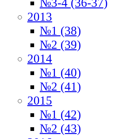
№3-4 (36-37)
2013
№1 (38)
№2 (39)
2014
№1 (40)
№2 (41)
2015
№1 (42)
№2 (43)