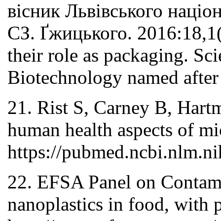
вісник Львівського націо
СЗ. Ґжицького. 2016:18,1(
their role as packaging. Sc
Biotechnology named after
21. Rist S, Carney B, Hartm
human health aspects of mi
https://pubmed.ncbi.nlm.n
22. EFSA Panel on Contami
nanoplastics in food, with