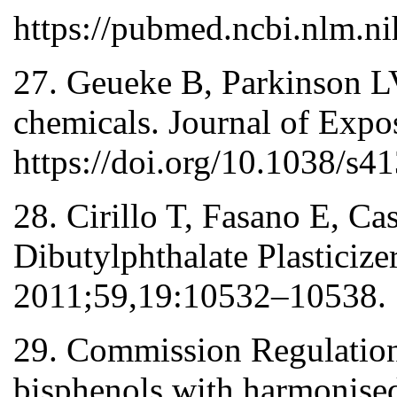
https://pubmed.ncbi.nlm.n
27. Geueke B, Parkinson LV
chemicals. Journal of Exp
https://doi.org/10.1038/s
28. Cirillo T, Fasano Е, Ca
Dibutylphthalate Plasticiz
2011;59,19:10532–10538.
29. Commission Regulation
bisphenols with harmonised 