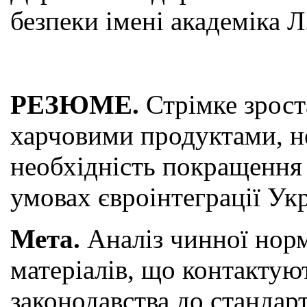
безпеки імені академіка Л
РЕЗЮМЕ.
Стрімке зроста
харчовими продуктами, не
необхідність покращення 
умовах євроінтеграції Ук
Мета.
Аналіз чинної норм
матеріалів, що контактую
законодавства до стандар