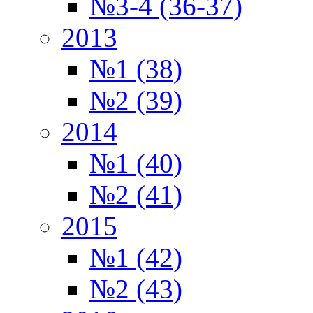
№3-4 (36-37)
2013
№1 (38)
№2 (39)
2014
№1 (40)
№2 (41)
2015
№1 (42)
№2 (43)