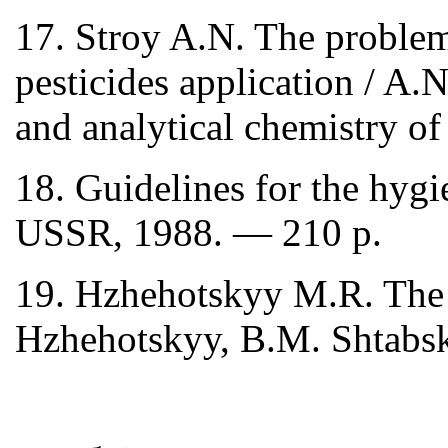
17. Stroy A.N. The problem 
pesticides application / A.
and analytical chemistry o
18. Guidelines for the hyg
USSR, 1988. — 210 p.
19. Hzhehotskyy M.R. The p
Hzhehotskyy, B.M. Shtabsk