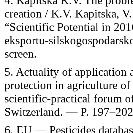
4. Kapitska K.V. The proble
creation / K.V. Kapitska, V
“Scientific Potential in 2
eksportu-silskogospodarsko
screen.
5. Actuality of application
protection in agriculture o
scientific-practical forum 
Switzerland. — P. 197–202
6. EU — Pesticides databa