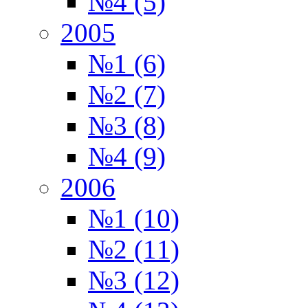
№4 (5)
2005
№1 (6)
№2 (7)
№3 (8)
№4 (9)
2006
№1 (10)
№2 (11)
№3 (12)