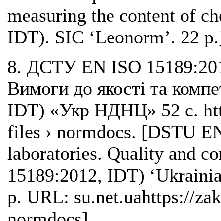
measuring the content of 
IDT). SIC ‘Leonorm’. 22 p.
8. ДСТУ EN ISO 15189:201
Вимоги до якості та компе
IDT) «Укр НДНЦ» 52 с. https
files › normdocs. [DSTU E
laboratories. Quality and 
15189:2012, IDT) ‘Ukrainian
p. URL: su.net.uahttps://zako
normdocs].