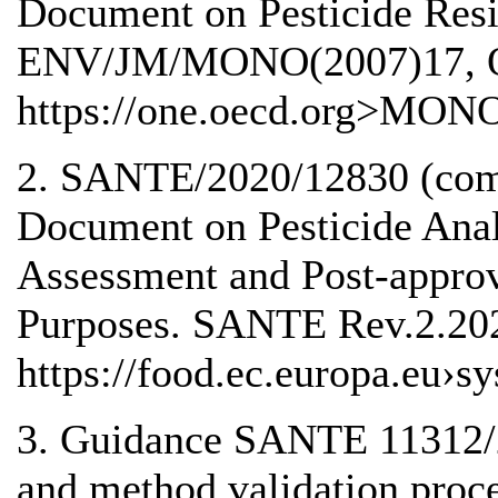
Document on Pesticide Resi
ENV/JM/MONO(2007)17, OE
https://one.oecd.org>MON
2. SANTE/2020/12830 (com
Document on Pesticide Anal
Assessment and Post-approv
Purposes. SANTE Rev.2.20
https://food.ec.europa.eu›sy
3. Guidance SANTE 11312/20
and method validation proce