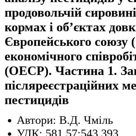
продовольчій сировині
кормах і об’єктах дов
Європейського союзу (
економічного співробі
(ОЕСР). Частина 1. Заг
післяреєстраційних ме
пестицидів
Автори:
В.Д. Чміль
УДК:
581.57:543.393