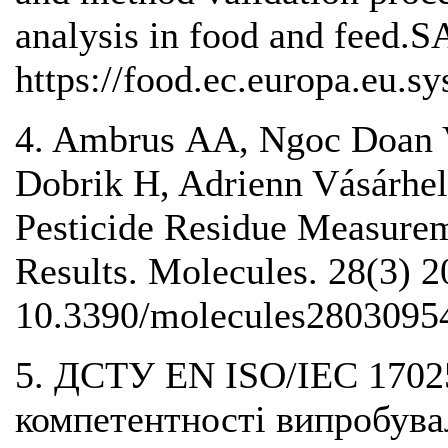
analysis in food and feed
https://food.ec.europa.eu.s
4. Ambrus АA, Ngoc Doan 
Dobrik H, Adrienn Vásárhel
Pesticide Residue Measurem
Results. Molecules. 28(3) 2
10.3390/molecules2803095
5. ДСТУ EN ISO/IEC 17025
компетентності випробува