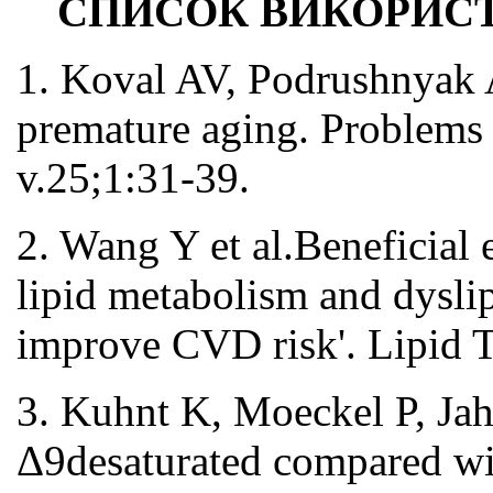
СПИСОК ВИКОРИСТ
1. Koval AV, Podrushnyak A
premature aging. Problems
v.25;1:31-39.
2. Wang Y et al.Beneficial 
lipid metabolism and dyslip
improve CVD risk'. Lipid 
3. Kuhnt K, Moeckel P, Jahr
Δ9desaturated compared wit