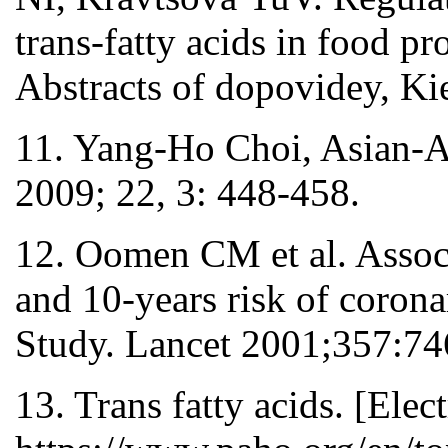
trans-fatty acids in food pr
Abstracts of dopovidey, Ki
11. Yang-Ho Choi, Asian-Au
2009; 22, 3: 448-458.
12. Oomen CM et al. Associ
and 10-years risk of corona
Study. Lancet 2001;357:74
13. Trans fatty acids. [Ele