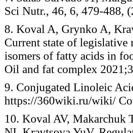
Sci Nutr., 46, 6, 479-488, 
8. Koval A, Grynko A, Kr
Current state of legislative 
isomers of fatty acids in f
Oil and fat complex 2021;3
9. Conjugated Linoleic Aci
https://360wiki.ru/wiki/ Co
10. Koval AV, Makarchuk 
NI, Kravtsova YuV. Regulat