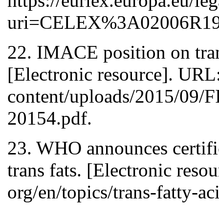
https://eurlex.europa.eu/l
uri=CELEX%3A02006R192
22. IMACE position on trans
[Electronic resource]. URL:
content/uploads/2015/09
20154.pdf.
23. WHO announces certific
trans fats. [Electronic res
org/en/topics/trans-fatty-ac