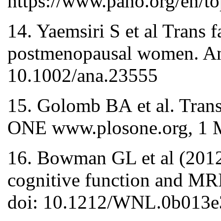
https://www.paho.org/en/top
14. Yaemsiri S et al Trans f
postmenopausal women. Ann
10.1002/ana.23555
15. Golomb BА et al. Tran
ONE www.plosone.org, 1 Ma
16. Bowman GL et al (2012)
cognitive function and MRI
doi: 10.1212/WNL.0b013e