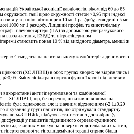
ендацій Української асоціації кардіологів, віком від 60 до 85
м окружності талії щодо окружності стегон >0,95 при індексі
тензивну терапію: лізиноприл 10 мг 1 раз/добу, амлодипін 5 мг
дозі 1000 мг 1 раз/добу. Ліпідний профіль та ендотеліальну
ографії плечової артерії (ПА) за допомогою ультразвукового
на вазодилатація, ЕЗВД) та нітрогліцерином
перемії становить понад 10 % від вихідного діаметра, менші ж
критерію Стьюдента на персональному комп’ютері за допомогою
ої щільності (ХС ЛПВЩ) в обох групах хворих не відрізнялись і
т), р>0,05. Зміну ліпід-транспортної функції крові під впливом
.
и використанні антигіпертензивної та комбінованої
ракції — ХС ЛПВЩ, що, безперечно, позитивно впливає на
єнтів була однаковою, але із значним відхиленням (-2,1±0,29
ого лікування у групі пацієнтів, що отримували стандартну
римували ω-3 ПНЖК, відбулось статистично достовірне (у
 дисфункції у пацієнтів підвищеного серцево-судинного
есію адгезивних молекул на поверхні ендотеліальних клітин,
іпертензивної та гіполіпідемічної терапії сприяє більш