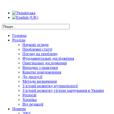
Головна
Розділи
Наукові огляди
Проблемні статті
Погляд на проблему
Фундаментальні дослідження
Оригінальні дослідження
Випадки з практики
Короткі повідомлення
До дискусії
Методи визначення
З історії розвитку нутриціології
З історії розвитку гігієни харчування в Україні
Рецензії
Хроніка
Від редакції
Номери
2003