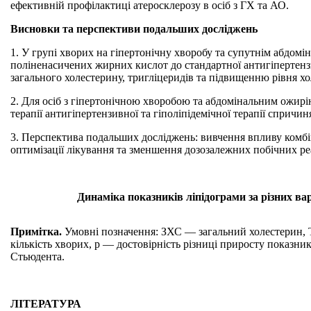
ефективній профілактиці атеросклерозу в осіб з ГХ та АО.
Висновки та перспективи подальших досліджень
1. У групі хворих на гіпертонічну хворобу та супутнім абдомі
поліненасичених жирних кислот до стандартної антигіпертензи
загального холестерину, тригліцеридів та підвищенню рівня хо
2. Для осіб з гіпертонічною хворобою та абдомінальним ожир
терапії антигіпертензивної та гіполіпідемічної терапії спричин
3. Перспектива подальших досліджень: вивчення впливу комбін
оптимізації лікування та зменшення дозозалежних побічних ре
Динаміка показників ліпідограми за різних вар
Примітка.
Умовні позначення: ЗХС — загальний холестерин,
кількість хворих, р — достовірність різниці приросту показник
Стьюдента.
ЛІТЕРАТУРА