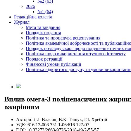
№2 (63)
2026
№1 (64)
Редакційна колегія
Журнал
Мета та завдання
Порядок подання
Політика та процедура рецензування
Політика академічної доброчесності та публікаційно
Порядок розгляду скарг щодо порушень етичних но
Політика щодо використання штучного інтелекту
Порядок ретракції
Фінансові умови публікації
Політика відкритого доступу та умови використання
Вплив омега-3 поліненасичених жирних 
ожирінням
Автори:
Л.І. Власик, В.К. Тащук, Г.І. Хребтій
УДК:
616.12-008.331.1-06:616.127-07
DOI:
10.33273/2663-9726-2018-49-2-55-57