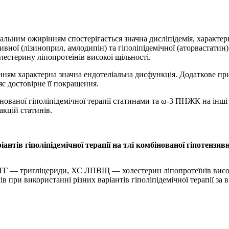
нальним ожирінням спостерігається значна дисліпідемія, характе
вної (лізиноприл, амлодипін) та гіполіпідемічної (аторвастатин
лестерину ліпопротеїнів високої щільності.
інням характерна значна ендотеліальна дисфункція. Додаткове п
яє достовірне її покращення.
ованої гіполіпідемічної терапії статинами та ω-3 ПНЖК на інші
акцій статинів.
іантів гіполіпідемічної терапії на тлі комбінованої гіпотензив
 ТГ — тригліцериди, ХС ЛПВЩ — холестерин ліпопротеїнів висо
ів при використанні різних варіантів гіполіпідемічної терапії за