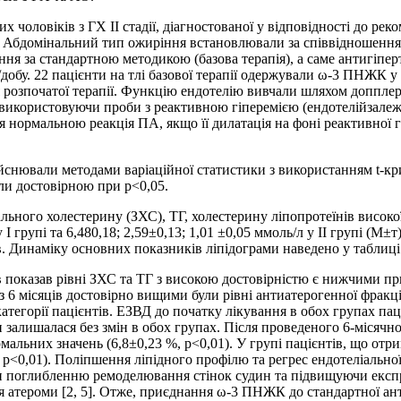
 чоловіків з ГХ ІІ стадії, діагностованої у відповідності до реком
ня. Абдомінальний тип ожиріння встановлювали за співвідношення
ання за стандартною методикою (базова терапія), а саме антигіпер
/добу. 22 пацієнти на тлі базової терапії одержували ω-3 ПНЖК у 
ля розпочатої терапії. Функцію ендотелію вивчали шляхом допплер
 використовуючи проби з реактивною гіперемією (ендотелійзалеж
нормальною реакція ПА, якщо її дилатація на фоні реактивної гі
ійснювали методами варіаційної статистики з використанням t-
али достовірною при р<0,05.
гального холестерину (ЗХС), ТГ, холестерину ліпопротеїнів висок
І групі та 6,480,18; 2,59±0,13; 1,01 ±0,05 ммоль/л у ІІ групі (М±
ців. Динаміку основних показників ліпідограми наведено у таблиці
в показав рівні ЗХС та ТГ з високою достовірністю є нижчими пр
 через 6 місяців достовірно вищими були рівні антиатерогенної ф
тегорії пацієнтів. ЕЗВД до початку лікування в обох групах паці
и залишалася без змін в обох групах. Після проведеного 6-місячн
альних значень (6,8±0,23 %, р<0,01). У групі пацієнтів, що от
р<0,01). Поліпшення ліпідного профілю та регрес ендотеліальної
и поглибленню ремоделювання стінок судин та підвищуючи експр
атероми [2, 5]. Отже, приєднання ω-3 ПНЖК до стандартної антиг