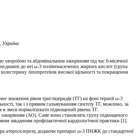
, Україна
ною хворобою та абдомінальним ожирінням під час 6-місячної
 приєднанні до неї ω-3 поліненасичених жирних кислот (група
у холестерину ліпопротеїнів високої щільності та покращення
не зниження рівня тригліцеридів (ТГ) на фоні терапії ω-3
ності, так і з прямим гальмуванням синтезу ТГ, можливо, за
е в змозі нормалізувати підвищений рівень ТГ.
им ожирінням (АО). Саме вони становлять групу підвищеного
овим завданням профілактичної кардіологічної практики [1].
кера атеросклерозу, додаючи препарат ω-3 ПНЖК до стандартної