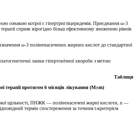
рною ознакою котрої є гіпертригліцеридемія. Приєднання ω-3
) терапії сприяє вірогідно більш ефективному зниженню рівнів
ризначення ω-3 поліненасичених жирних кислот до стандартної
 патогенетичні ланки гіпертонічної хвороби з метою
Таблиця
ної терапії протягом 6 місяців лікування (М±m)
кої щільності, ПНЖК — поліненасичені жирні кислоти, n —
 відповідний термін спостереження за точним t-критерієм