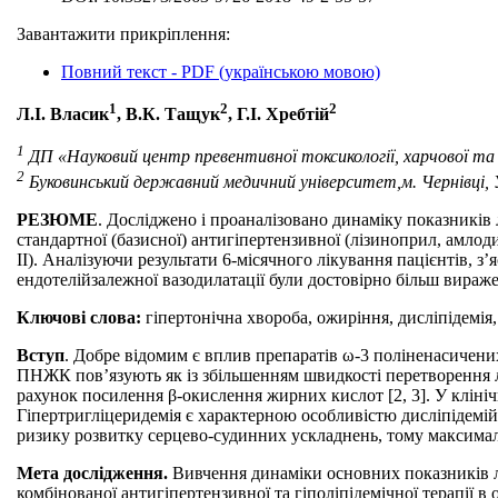
Завантажити прикріплення:
Повний текст - PDF (українською мовою)
1
2
2
Л.І. Власик
, В.К. Тащук
, Г.І. Хребтій
1
ДП «Науковий центр превентивної токсикології, харчової та х
2
Буковинський державний медичний університет,м. Чернівці, 
РЕЗЮМЕ
. Досліджено і проаналізовано динаміку показників 
стандартної (базисної) антигіпертензивної (лізиноприл, амлоди
ІІ). Аналізуючи результати 6-місячного лікування пацієнтів, 
ендотелійзалежної вазодилатації були достовірно більш виражен
Ключові слова:
гіпертонічна хвороба, ожиріння, дисліпідемія
Вступ
. Добре відомим є вплив препаратів ω-3 поліненасичених
ПНЖК пов’язують як із збільшенням швидкості перетворення ліп
рахунок посилення β-окислення жирних кислот [2, 3]. У клініч
Гіпертригліцеридемія є характерною особливістю дисліпідемій
ризику розвитку серцево-судинних ускладнень, тому максималь
Мета дослідження.
Вивчення динаміки основних показників лі
комбінованої антигіпертензивної та гіполіпідемічної терапії в 