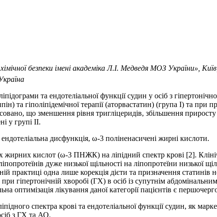
імічної безпеки імені академіка Л.І. Медведя МОЗ України», Київ
Україна
ліпідограми та ендотеліальної функції судин у осіб з гіпертоніч
пін) та гіполіпідемічної терапії (аторвастатин) (група І) та при
з’ясовано, що зменшення рівня тригліцеридів, збільшення прирост
і у групі ІІ.
, ендотеліальна дисфункція, ω-3 поліненасичені жирні кислоти.
 жирних кислот (ω-3 ПНЖК) на ліпідний спектр крові [2]. Клініч
опротеїнів дуже низької щільності на ліпопротеїни низької щіль
ній практиці одна лише корекція дієти та призначення статинів н
 при гіпертонічній хворобі (ГХ) в осіб із супутнім абдомінальн
на оптимізація лікування даної категорії пацієнтів є першочерг
підного спектра крові та ендотеліальної функції судин, як мар
осіб з ГХ та АО.