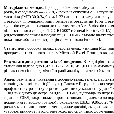
Матеріали та методи.
Проведено 6-місячне лікування 44 хворих
років, в середньому — (75±8,5) років із супутнім АО І ступе
маси тіла (ІМТ) 30,0-34,9 кг/мІ. 22 пацієнти отримували лікув
1 раз/добу, гіполіпідемічний препарат аторвастатин 10 мг 1 раз
функцію судин визначали до початку, через 3 та 6 місяців піс
діагностичного сканера ”LOGIQ 500” (General Electric, США),
(ендотелійнезалежна вазодилатація, ЕНВД). Умовно вважається 
показники або вазоконстрикція є вже патологічною [3].
Статистичну обробку даних, представлених у вигляді М±т, зд
програм статистичного аналізу Microsoft Excel. Різницю вваж
Результати дослідження та їх обговорення.
Вихідні рівні за
становили відповідно 6,47±0,17; 2,64±0,14; 1,01±0,04 ммоль/л у 
різних схем гіполіпідемічної терапії аналізували через 6 міся
Аналіз результатів лікування в досліджуваних групах пацієнті
гіполіпідемічної терапії (ІІ група). Також у ІІ групі хворих
профілактику розвитку серцево-судинних ускладнень у даної ка
% від вихідного діаметра, р>0,05), ЕНВД у відповідь на нітрат
терапію, ЕЗВД покращилась, проте залишалась далекою до норм
порівнянні з першою групою) покращення ЕЗВД (9,86±0,28 %, 
ризику має принципове значення, адже дисліпідемія, сприяюч
утворює замкнуте патологічне коло, що спричиняє формування 