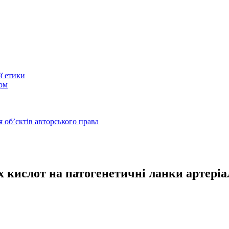
ї етики
рм
 обʼєктів авторського права
кислот на патогенетичні ланки артеріаль